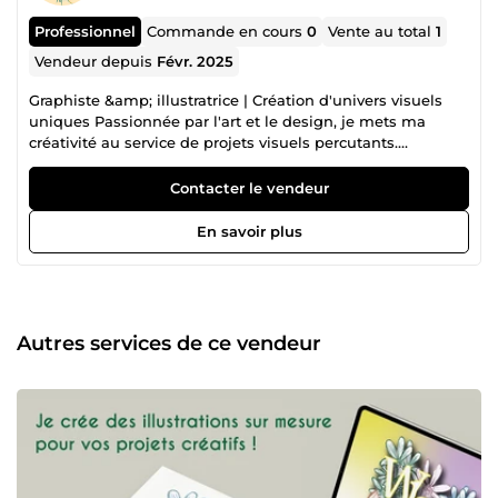
Professionnel
Commande en cours
0
Vente au total
1
Vendeur depuis
Févr. 2025
Graphiste &amp; illustratrice | Création d'univers visuels
uniques Passionnée par l'art et le design, je mets ma
créativité au service de projets visuels percutants.
Spécialisée en illustration et communication visuelle,
j'aime donner vie à des univers uniques qui captent
Contacter le vendeur
l'attention et racontent une histoire. Que ce soit en
numérique, en techniques traditionnelles ou en design
En savoir plus
graphique, mon approche alliée esthétisme, sens du détail
et cohérence visuelle. En tant que freelance, j'ai eu
l'opportunité de collaborer sur des projets variés :
illustration commerciale, identité visuelle, charte
graphique… Chaque mission est menée avec écoute,
Autres services de ce vendeur
rigueur et flexibilité pour répondre aux attentes
spécifiques de mes clients. Vous avez un projet en tête ?
Échangeons pour créer des visuels uniques et impactants !