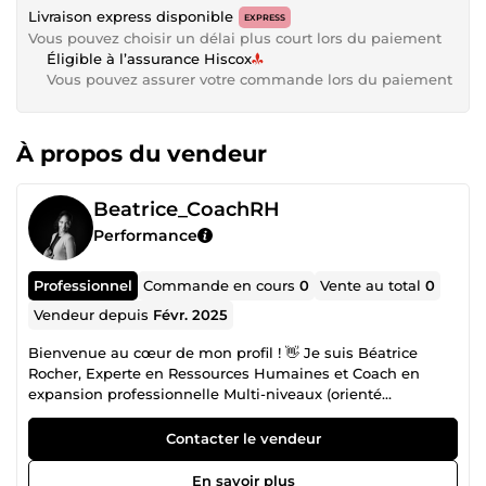
Livraison express disponible
EXPRESS
Vous pouvez choisir un délai plus court lors du paiement
Éligible à l’assurance Hiscox
Vous pouvez assurer votre commande lors du paiement
À propos du vendeur
Beatrice_CoachRH
Performance
Professionnel
Commande en cours
0
Vente au total
0
Vendeur depuis
Févr. 2025
Bienvenue au cœur de mon profil ! 👋 Je suis Béatrice
Rocher, Experte en Ressources Humaines et Coach en
expansion professionnelle Multi-niveaux (orienté
neurosciences). Avec plus de 15 ans d’expertise en
Direction RH, mon approche unique combine la puissance
Contacter le vendeur
du coaching en neurosciences et la précision des
stratégies RH. Je vous accompagne pour relever vos défis
En savoir plus