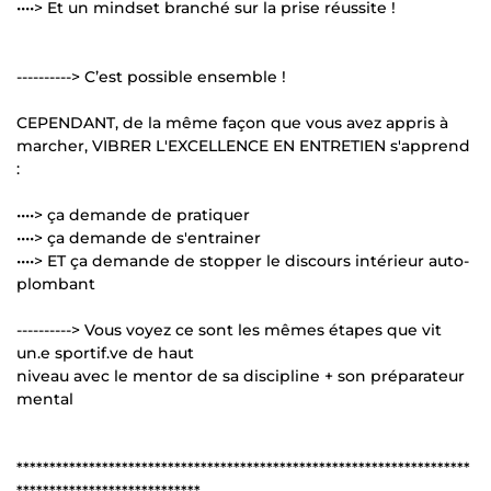
••••> Et un mindset branché sur la prise réussite !
----------> C’est possible ensemble !
CEPENDANT, de la même façon que vous avez appris à
marcher, VIBRER L'EXCELLENCE EN ENTRETIEN s'apprend
:
••••> ça demande de pratiquer
••••> ça demande de s'entrainer
••••> ET ça demande de stopper le discours intérieur auto-
plombant
----------> Vous voyez ce sont les mêmes étapes que vit
un.e sportif.ve de haut
niveau avec le mentor de sa discipline + son préparateur
mental
*********************************************************************
****************************