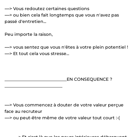
••••> Vous redoutez certaines questions
••••> ou bien cela fait longtemps que vous n'avez pas
passé d'entretien...
Peu importe la raison,
••••> vous sentez que vous n'êtes à votre plein potentiel !
••••> Et tout cela vous stresse...
_____________________________EN CONSEQUENCE ?
___________________________
••••> Vous commencez à douter de votre valeur perçue
face au recruteur
••••> ou peut-être même de votre valeur tout court :-(
---------> Et c'est là que les peurs intérieures débarquent