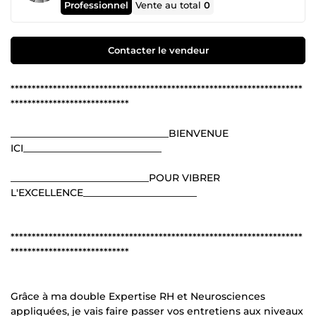
Professionnel
Vente au total
0
Contacter le vendeur
*********************************************************************
****************************
________________________________BIENVENUE
ICI____________________________
____________________________POUR VIBRER
L'EXCELLENCE_______________________
*********************************************************************
****************************
Grâce à ma double Expertise RH et Neurosciences
appliquées, je vais faire passer vos entretiens aux niveaux