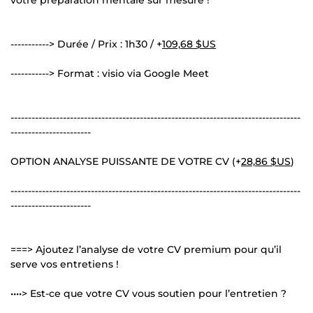
-----------> Durée / Prix : 1h30 / +
109,68 $US
-----------> Format : visio via Google Meet
-----------------------------------------------------------------------------------
-----------------------
OPTION ANALYSE PUISSANTE DE VOTRE CV (+
28,86 $US
)
-----------------------------------------------------------------------------------
-----------------------
===> Ajoutez l’analyse de votre CV premium pour qu’il
serve vos entretiens !
••••> Est-ce que votre CV vous soutien pour l’entretien ?