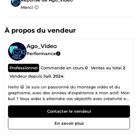
Merci 🙂
À propos du vendeur
Ago_Video
Performance
Professionnel
Commande en cours
0
Ventes au total
2
Vendeur depuis
Juil. 2024
Hello 😃 Je suis un passionné du montage vidéo et du
graphisme, avec des années d'expérience à mon actif. Mon
but ? Vous aider à atteindre vos objectifs avec créativité et
professionnalisme. 🌟 Je suis disponible 24/7 et impatient
de commencer cette belle collaboration avec vous.
Contacter le vendeur
Ensemble, réalisons de grandes choses ! 🚀🎨 À très vite😊
En savoir plus