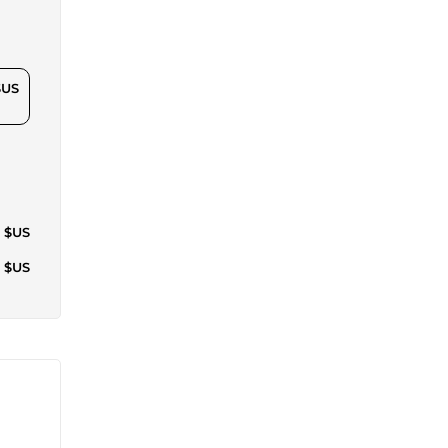
$US
5 $US
6 $US