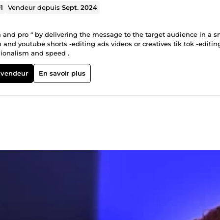
1
Vendeur depuis
Sept. 2024
arget audience in a smart
am and youtube shorts -editing ads videos or creatives tik tok -editin
ssionalism and speed .
 vendeur
En savoir plus