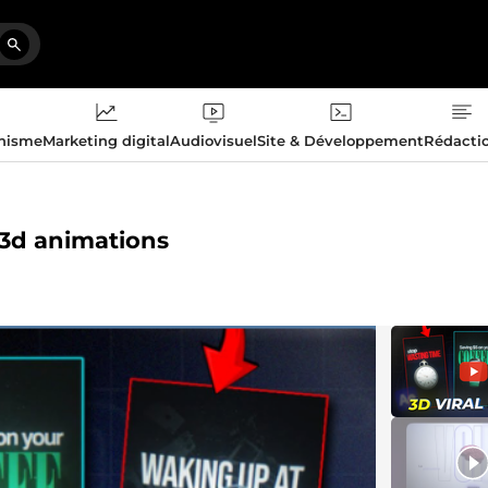
phisme
Marketing digital
Audiovisuel
Site & Développement
Rédacti
 3d animations