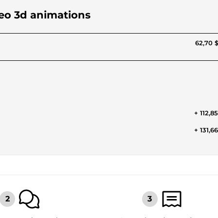
deo 3d animations
62,70 
+ 112,8
+ 131,6