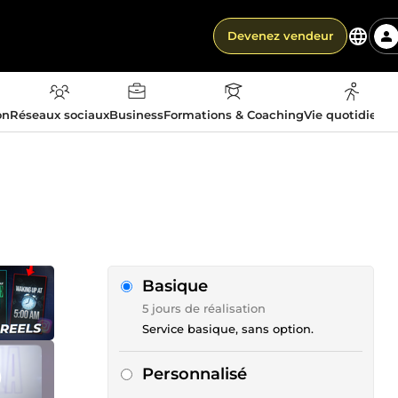
Devenez vendeur
on
Réseaux sociaux
Business
Formations & Coaching
Vie quotidienn
Basique
5 jours de réalisation
Service basique, sans option.
Personnalisé