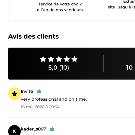
Échan
service de votre choix
site jusqu’à l
à l’un de nos vendeurs
Avis des clients
5,0
(10)
10 
Invité
very professional and on time.
18 mai 2026 à 20:34
kader_s007