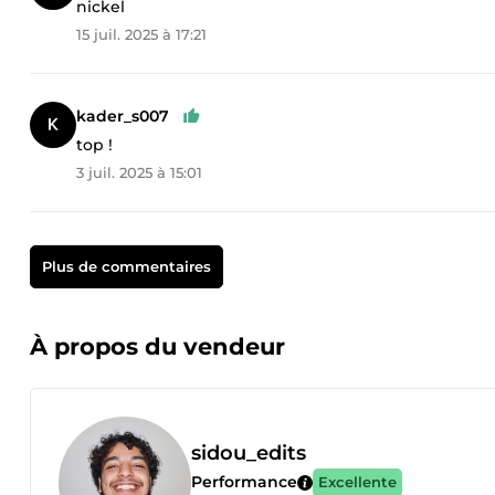
nickel
15 juil. 2025 à 17:21
kader_s007
top !
3 juil. 2025 à 15:01
Plus de commentaires
À propos du vendeur
sidou_edits
Performance
Excellente