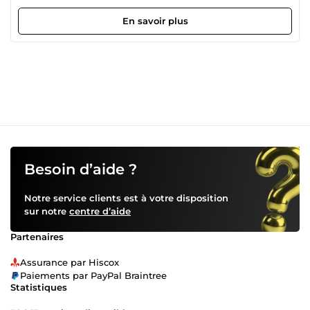
: Laravel, Bootstrap, Tailwind CSS, JavaScript, Alpine.js,
jQuery, Livewire, FilamentPHP. Je conçois des sites
En savoir plus
vitrines, e-commerce, SaaS et outils métiers avec un
design responsive et un code propre. 🔥 Mes services : ✅
Création de sites internet : Vitrines, blogs, portfolios,
landing pages. ✅ Développement web : Applications SaaS,
plateformes, automatisation. ✅ Optimisation SEO :
Performance, indexation Google, structuration. ✅
Intégrations avancées : API, paiements en ligne, UX/UI
optimisée. 🚀 Pourquoi moi ? ✔ Solutions sur mesure et
livrables clé en main. ✔ Code optimisé, rapide et évolutif. ✔
Accompagnement personnalisé de A à Z. 📩 Prêt à lancer
un projet web performant ? Contactez-moi et construisons
Besoin d’aide ?
votre succès digital !
Notre service clients est à votre disposition
sur notre
centre d’aide
Partenaires
Assurance par Hiscox
Paiements par PayPal Braintree
Statistiques