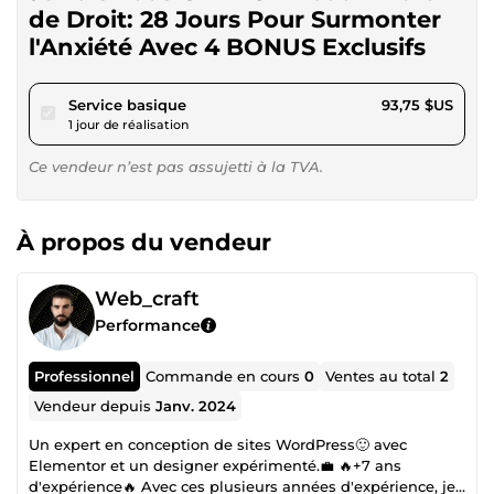
de Droit: 28 Jours Pour Surmonter
l'Anxiété Avec 4 BONUS Exclusifs
pour 86,40 $US
Service basique
93,75 $US
1 jour de réalisation
Ce vendeur n’est pas assujetti à la TVA.
À propos du vendeur
Web_craft
Performance
Professionnel
Commande en cours
0
Ventes au total
2
Vendeur depuis
Janv. 2024
Un expert en conception de sites WordPress🙂 avec
Elementor et un designer expérimenté.💼 🔥+7 ans
d'expérience🔥 Avec ces plusieurs années d'expérience, je