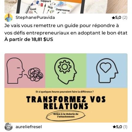
StephanePuravida
5,0
(2)
Je vais vous remettre un guide pour répondre à
vos défis entrepreneuriaux en adoptant le bon état
À partir de 18,81 $US
d'esprit
aureliefresel
5,0
(1)