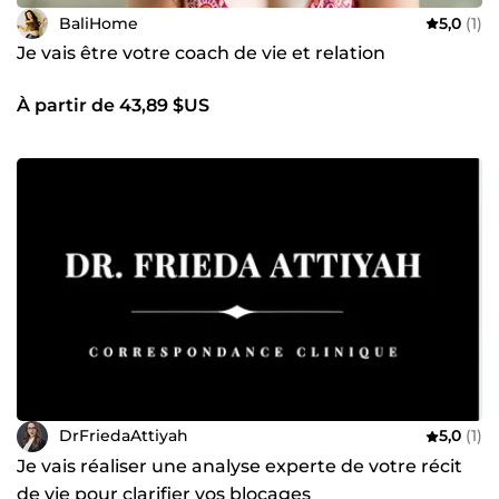
BaliHome
5,0
(1)
Je vais être votre coach de vie et relation
À partir de 43,89 $US
DrFriedaAttiyah
5,0
(1)
Je vais réaliser une analyse experte de votre récit
de vie pour clarifier vos blocages