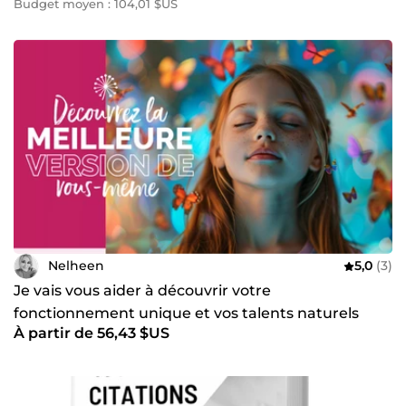
Budget moyen : 104,01 $US
Nelheen
5,0
(3)
Je vais vous aider à découvrir votre
fonctionnement unique et vos talents naturels
À partir de 56,43 $US
grâce au Design Humain