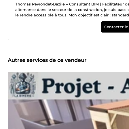
Thomas Peyrondet-Bazile – Consultant BIM | Facilitateur d
alternance dans le secteur de la construction, je suis pas
le rendre accessible à tous. Mon objectif est clair : standar
améliorer la collaboration entre les parties prenantes. Grâc
coordination BIM, en passant par l'analyse de l'existant e
Contacter le
expertise dans la gestion et la structuration de données 
mise en place de solutions BIM adaptées à leurs besoins, af
travailler avec moi ? Expertise technique et pratique : For
le domaine du BIM. Vision accessible : Mon ambition est de
du projet, quel que soit leur niveau technique. Expérience te
des projets complexes qui nécessitent une grande rigueur e
Autres services de ce vendeur
avenir numérique maîtrisé.