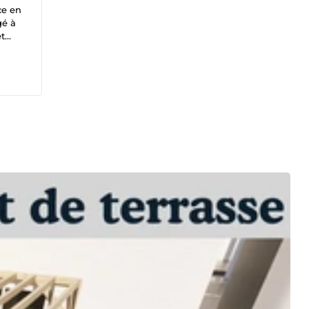
ce en
gé à
et
ns la
dans
teurs
 sur
s un