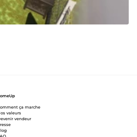
ComeUp
omment ça marche
os valeurs
evenir vendeur
resse
log
FAQ