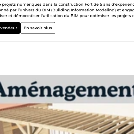
e projets numériques dans la construction Fort de 5 ans d’expérien
sionné par l’univers du BIM (Building Information Modeling) et enga
diser et démocratiser l'utilisation du BIM pour optimiser les projets 
e à mon parcours diversifié, allant de la modélisation 3D à la
n tant que technicien Géomètre-Topographe, j’ai acquis une solide
 vendeur
En savoir plus
numériques complexes. Aujourd'hui, j’accompagne les entreprises da
in d’améliorer la productivité et la qualité des projets. Pourquoi
mé dans des institutions reconnues, je suis en constante évolution 
 simplifier le BIM et de le rendre compréhensible pour tous les ac
rrain : En tant que coordinateur BIM chez Parallèle 45, j'ai travaillé
t un savoir-faire précis. Ensemble, faisons évoluer vos projets ver