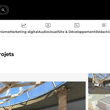
phisme
Marketing digital
Audiovisuel
Site & Développement
Rédacti
rojets