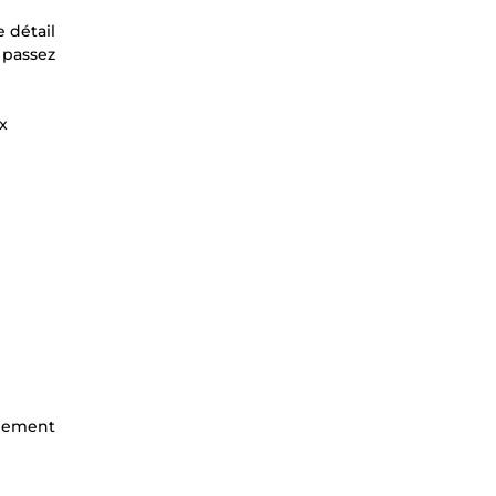
 détail
 passez
x
gnement