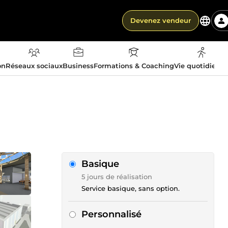
Devenez vendeur
on
Réseaux sociaux
Business
Formations & Coaching
Vie quotidienn
Basique
5 jours de réalisation
Service basique, sans option.
Personnalisé