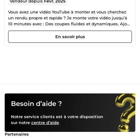
Vendeur depuis
Févr. 2025
Vous avez une vidéo YouTube à monter et vous cherchez
un rendu propre et rapide ? Je monte votre vidéo jusqu’à
10 minutes avec : Des coupes fluides et dynamiques. Ajout
de musique d’ambiance libre de droits (ou la vôtre). Fichier
final prêt à être mis en ligne sur YouTube. Simple, rapide,
En savoir plus
efficace. Je suis à l’écoute et je respecte vos délais. Ce que
vous m’envoyez : Vos vidéos à monter. Votre musique ou
logo si vous en avez. Vos consignes spécifiques si besoin.
(format spécifique désiré...) Délai : 3 jours.
Besoin d’aide ?
Notre service clients est à votre disposition
sur notre
centre d’aide
Partenaires