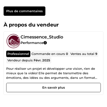
Plus de commentaires
À propos du vendeur
Cimessence_Studio
Performance
Professionnel
Commande en cours
0
Ventes au total
9
Vendeur depuis
Févr. 2025
Pour réaliser un projet et développer une vision, rien de
mieux que la vidéo! Elle permet de transmettre des
émotions, des idées ou des arguments, dans un format
captivant et concis, en faisant l'outil idéal de la
communication moderne. Mais le format vidéo demande
En savoir plus
également du temps, de l'expérience et des compétences
techniques poussées, et tout le monde ne peut pas se
permettre de s'y former. Nous sommes là pour ca! Réaliser
vos projets vidéos selon votre vision et vos objectifs, en y