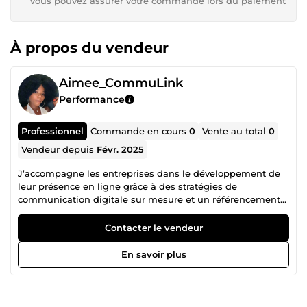
Vous pouvez assurer votre commande lors du paiement
À propos du vendeur
Aimee_CommuLink
Performance
Professionnel
Commande en cours
0
Vente au total
0
Vendeur depuis
Févr. 2025
J’accompagne les entreprises dans le développement de
leur présence en ligne grâce à des stratégies de
communication digitale sur mesure et un référencement
optimisé. Bonjour, je m’appelle Aimée, je suis Social Media
&amp; Community Manager et Cheffe de projet SEO.
Contacter le vendeur
Passionnée par le marketing digital, j’accompagne les
entreprises dans leur développement en ligne en
En savoir plus
combinant stratégie de communication, gestion des
réseaux sociaux et optimisation SEO. Titulaire d’un Master
en Management International, spécialisé en Techniques
des Échanges Internationaux à l'Université Jules Verne