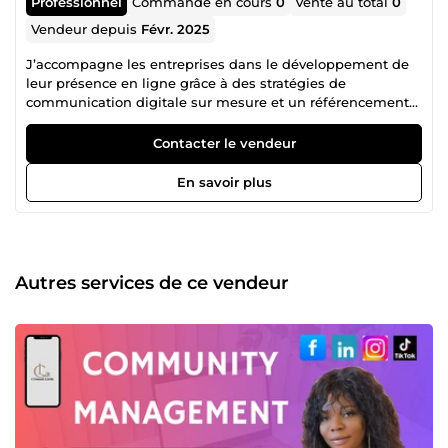
Professionnel
Commande en cours
0
Vente au total
0
Vendeur depuis
Févr. 2025
J’accompagne les entreprises dans le développement de
leur présence en ligne grâce à des stratégies de
communication digitale sur mesure et un référencement
optimisé. Bonjour, je m’appelle Aimée, je suis Social Media
&amp; Community Manager et Cheffe de projet SEO.
Contacter le vendeur
Passionnée par le marketing digital, j’accompagne les
entreprises dans leur développement en ligne en
En savoir plus
combinant stratégie de communication, gestion des
réseaux sociaux et optimisation SEO. Titulaire d’un Master
en Management International, spécialisé en Techniques
des Échanges Internationaux à l'Université Jules Verne
Picardie, j’ai complété mon expertise par une formation en
Autres services de ce vendeur
Médiaplanning, Marketing Web, Référencement SEO et
Traffic Management. Mon parcours m’a amenée à travailler
au sein du Groupe Hôtelier Hilton à Amsterdam, en tant
que Gestionnaire de Projet en Hôtellerie et Management,
ainsi qu’en tant que Community Manager et Responsable
SEO pour une startup française. Grâce à ces expériences,
j’ai développé des compétences essentielles en gestion de
projet digital, élaboration de stratégies de communication
impactantes, analyse de performances et optimisation du