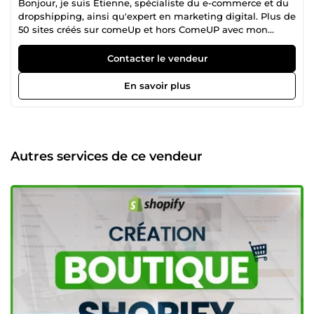
Bonjour, je suis Etienne, spécialiste du e-commerce et du
dropshipping, ainsi qu'expert en marketing digital. Plus de
50 sites créés sur comeUp et hors ComeUP avec mon
agence. 00 avis négatifs et 14 avis positifs sur comeUP et
plus de 15 commandes traitées. Mon expertise consiste à
Contacter le vendeur
accompagner les e-commerçants à atteindre des résultats
tangibles dans le domaine du dropshipping, depuis la
En savoir plus
création de leur boutique jusqu'à la sélection de produits
gagnants et la mise en place de campagnes publicitaires
efficaces sur Facebook. En tant que professionnel du
marketing digital, je mets à disposition mes compétences
pour aider mes clients à maximiser leur présence en ligne
Autres services de ce vendeur
et à générer des ventes significatives. Mon équipe et moi-
même travaillons de concert pour prendre en charge les
tâches complexes et garantir des résultats optimaux pour
nos clients. Que ce soit pour démarrer une nouvelle
boutique en ligne, optimiser une stratégie existante ou
augmenter la visibilité grâce à la publicité sur les réseaux
sociaux, je suis là pour fournir un accompagnement
personnalisé et efficace à chaque étape du processus.