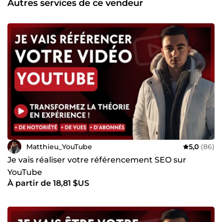
Autres services de ce vendeur
spécialisé dans : Social Media Management - Community
Management Trafic Payant via Facebook Ads Coaching /
Formation : TikTok Référencement YouTube &amp; Gestion
de chaîne YouTube Montage vidéo professionnel pour les
réseaux sociaux Sway Influency® - Agence De Marketing
Digital Matthieu Pezet - CEO
Matthieu_YouTube
5,0
(86)
Je vais réaliser votre référencement SEO sur
YouTube
À partir de 18,81 $US