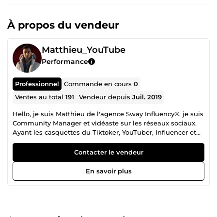
À propos du vendeur
Matthieu_YouTube
Performance
Professionnel
Commande en cours
0
Ventes au total
191
Vendeur depuis
Juil. 2019
Hello, je suis Matthieu de l'agence Sway Influency®, je suis
Community Manager et vidéaste sur les réseaux sociaux.
Ayant les casquettes du Tiktoker, YouTuber, Influencer et
gérant d'un agence de marketing digital, je suis en
mesure d'accompagner bon nombre de mes clients dans
Contacter le vendeur
la création et le lancement de leur business en ligne. Pour
résumer, j'accompagne les PME, les indépendants, les e-
En savoir plus
commerces et les particuliers à faire décoller leur business
grâce au social media management et au trafic payant afin
d'atteindre des revenus à 5 chiffres. Les réseaux sociaux et
le marketing digital sont des leviers incontournables pour
toute entreprise souhaitant développer son CA. Je suis