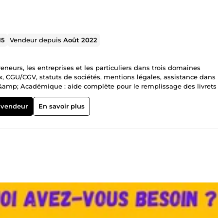
15
Vendeur depuis
Août 2022
neurs, les entreprises et les particuliers dans trois domaines
x, CGU/CGV, statuts de sociétés, mentions légales, assistance dans 
mp; Académique : aide complète pour le remplissage des livrets 
 des expériences, assistance pour rédaction mémoire, thèse, rappor
contenus professionnels, stratégie éditoriale pour booster visibilit
 vendeur
En savoir plus
 temps, éviter les erreurs coûteuses, et vous livrer des documents
ez-moi dès aujourd’hui pour discuter de votre projet.