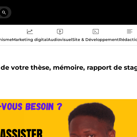
phisme
Marketing digital
Audiovisuel
Site & Développement
Rédacti
n de votre thèse, mémoire, rapport de sta