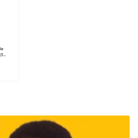
le
(1
t de
é et