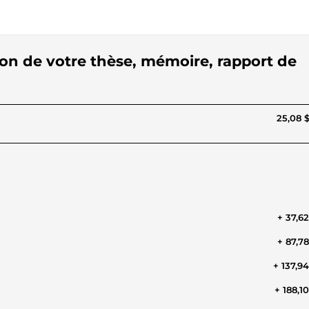
tion de votre thèse, mémoire, rapport de
25,08 
+ 37,6
+ 87,7
+ 137,9
+ 188,1