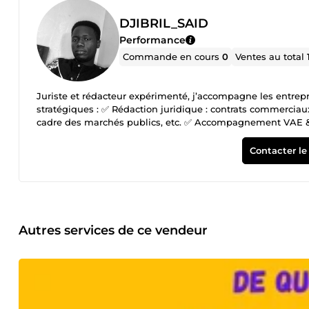
DJIBRIL_SAID
Performance
Commande en cours
0
Ventes au total
Juriste et rédacteur expérimenté, j’accompagne les entrepre
stratégiques : ✅ Rédaction juridique : contrats commerciau
cadre des marchés publics, etc. ✅ Accompagnement VAE &a
&amp; 2), mise en valeur des compétences et structuration
stage, etc. ✅ Rédaction web &amp; SEO : articles optimisés, 
Contacter le
crédibilité en ligne. 💡 Ma promesse : vous faire gagner du
professionnels, clairs et adaptés à vos besoins. 👉 Contact
Autres services de ce vendeur