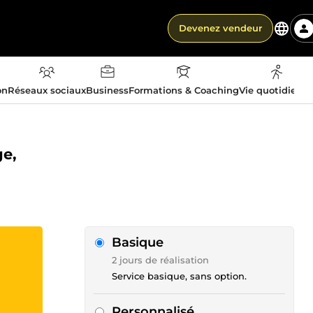
Devenez vendeur
on
Réseaux sociaux
Business
Formations & Coaching
Vie quotidienn
ge,
Basique
2 jours de réalisation
Service basique, sans option.
Personnalisé