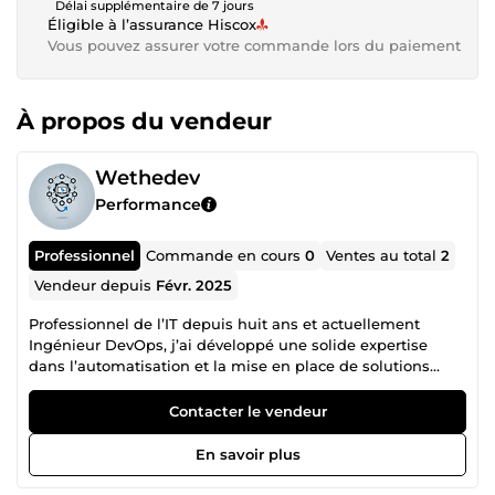
Délai supplémentaire de 7 jours
Éligible à l’assurance Hiscox
Vous pouvez assurer votre commande lors du paiement
À propos du vendeur
Wethedev
Performance
Professionnel
Commande en cours
0
Ventes au total
2
Vendeur depuis
Févr. 2025
Professionnel de l’IT depuis huit ans et actuellement
Ingénieur DevOps, j’ai développé une solide expertise
dans l’automatisation et la mise en place de solutions
d’infrastructure. Spécialisé dans l’outil de monitoring
Centreon, j’ai conçu un écosystème complet autour de la
Contacter le vendeur
supervision en m’appuyant, entre autres, sur Ansible pour
la gestion de configuration. Adepte du cloud AWS, j’ai
En savoir plus
automatisé le déploiement d’infrastructures à l’aide de
Terraform et CloudFormation, tout en mettant en place des