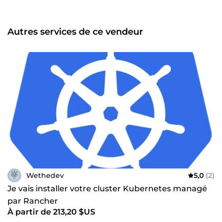
pipelines CI/CD avec GitLab pour fiabiliser et accélérer les
processus de développement et de livraison. Aujourd’hui,
je me focalise sur Kubernetes, l’orchestrateur de
Autres services de ce vendeur
conteneurs le plus utilisé. Je maîtrise son installation, sa
gestion et sa configuration, et j’ai récemment déployé la
solution Rancher afin d’administrer des clusters
Kubernetes aussi bien dans des environnements cloud
publics que privés. En quelques mots : 8 ans d’expérience
en IT, dont plusieurs années en tant qu’Ingénieur DevOps
Expertise en monitoring (Centreon), automatisation
(Ansible), et mise en place d’infrastructures (Terraform,
CloudFormation) Mise en œuvre de pipelines CI/CD
(GitLab) Compétences approfondies en Kubernetes et
Rancher pour la gestion de clusters dans des
environnements hybrides Je propose mes services pour
vous accompagner dans l'installation de vos outils, la
conception, le déploiement et l’optimisation de vos
infrastructures, afin de garantir leur performance et leur
Wethedev
5,0
(2)
fiabilité.
Je vais installer votre cluster Kubernetes managé
par Rancher
À partir de 213,20 $US