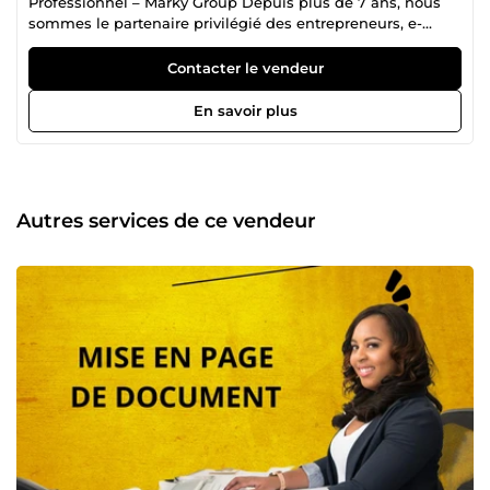
Professionnel – Marky Group Depuis plus de 7 ans, nous
sommes le partenaire privilégié des entrepreneurs, e-
commerçants et professionnels ambitieux qui souhaitent
gagner du temps ⏳, déléguer efficacement 📤 et optimiser
Contacter le vendeur
leur organisation 🗂️. Je suis Marky, fondateur de l’agence
Marky Group, une structure composée de talents
En savoir plus
spécialisés dans les services d’assistant virtuel 🧠 et la
gestion externalisée des tâches administratives et
opérationnelles. 🎯 Notre mission est claire : permettre à
nos clients de se libérer des tâches chronophages pour se
recentrer sur leur cœur de métier. Nous intervenons en
Autres services de ce vendeur
tant qu'assistant virtuel polyvalent, disponible et
rigoureux, capable de gérer une multitude de missions
avec précision et discrétion. À un tarif imbattable de 6,99 €
de l’heure 💶, notre offre est à la fois économique, fiable et
professionnelle. Depuis 2017, nous avons eu le privilège de
collaborer avec des centaines de clients, dont plusieurs
figures du e-commerce à succès 🚀. Notre équipe 👥 est
composée d’hommes et de femmes qualifiés, formés aux
meilleures pratiques et disposant d’un haut niveau
d’exigence. Chaque membre de l’agence Marky Group est
sélectionné pour sa rigueur, sa capacité d’adaptation et sa
maîtrise des outils digitaux ⚙️. Cela nous permet de
répondre efficacement à une grande variété de demandes,