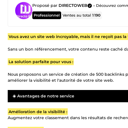
Proposé par
DIRECTOWEB
•
Découvrez comment
Professionnel
Ventes au total
1 190
Vous avez un site web incroyable, mais il ne reçoit pas la vi
Sans un bon référencement, votre contenu reste caché dans
La solution parfaite pour vous :
Nous proposons un service de création de 500 backlinks
améliorer la visibilité et l'autorité de votre site web.
☀️ Avantages de notre service
Amélioration de la visibilité :
Augmentez votre classement dans les résultats de recherc