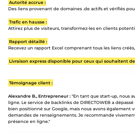
Autorité accrue :
Des liens provenant de domaines .de actifs et vérifiés pour 
Trafic en hausse :
Attirez plus de visiteurs, transformez-les en clients poten
Rapport détaillé :
Recevez un rapport Excel comprenant tous les liens créés, 
Livraison express disponible pour ceux qui souhaitent des
Témoignage client :
Alexandre B., Entrepreneur :
"En tant que start-up, nous 
ligne. Le service de backlinks de DIRECTOWEB a dépassé 
bien positionné sur Google, mais nous avons également v
demandes de renseignements. Je recommande vivement ce 
présence en ligne."