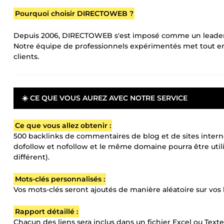
Pourquoi choisir DIRECTOWEB ?
Depuis 2006, DIRECTOWEB s'est imposé comme un leader
Notre équipe de professionnels expérimentés met tout en 
clients.
☀️ CE QUE VOUS AUREZ AVEC NOTRE SERVICE
Ce que vous allez obtenir :
500 backlinks de commentaires de blog et de sites interne
dofollow et nofollow et le même domaine pourra être utili
différent).
Mots-clés personnalisés :
Vos mots-clés seront ajoutés de manière aléatoire sur vo
Rapport détaillé :
Chacun des liens sera inclus dans un fichier Excel ou Texte