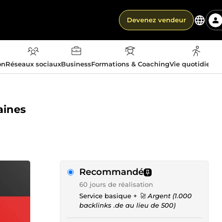
Devenez vendeur
on
Réseaux sociaux
Business
Formations & Coaching
Vie quotidienn
aines
Recommandé
60 jours de réalisation
Service basique +
🚀 Argent (1.000
backlinks .de au lieu de 500)