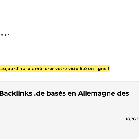
oite.
urd'hui à améliorer votre visibilité en ligne !
 Backlinks .de basés en Allemagne des
18,76 