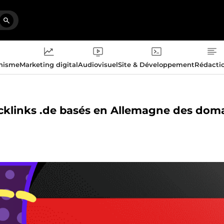
phisme
Marketing digital
Audiovisuel
Site & Développement
Rédacti
acklinks .de basés en Allemagne des dom