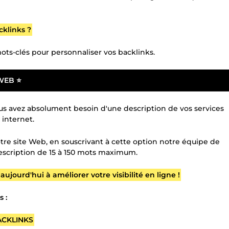
cklinks ?
ots-clés pour personnaliser vos backlinks.
WEB ⭐
ous avez absolument besoin d'une description de vos services
 internet.
otre site Web, en souscrivant à cette option notre équipe de
escription de 15 à 150 mots maximum.
urd'hui à améliorer votre visibilité en ligne !
 :
ACKLINKS