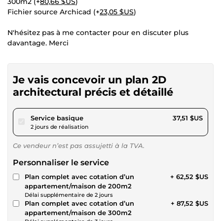
300m2 (+
80,66 $US
)
Fichier source Archicad (+
23,05 $US
)
N'hésitez pas à me contacter pour en discuter plus
davantage. Merci
Je vais concevoir un plan 2D
architectural précis et détaillé
pour 34,57 $US
Service basique
37,51 $US
2 jours de réalisation
Ce vendeur n’est pas assujetti à la TVA.
Personnaliser le service
Plan complet avec cotation d’un
+ 62,52 $US
appartement/maison de 200m2
Délai supplémentaire de 2 jours
Plan complet avec cotation d’un
+ 87,52 $US
appartement/maison de 300m2