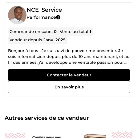
NCE_Service
Performance
Commande en cours
0
Vente au total
1
Vendeur depuis
Janv. 2025
Bonjour à tous ! Je suis ravi de pouvoir me présenter. Je
suis informaticien depuis plus de 10 ans maintenant, et au
fil des années, j'ai développé une véritable passion pour
l'exploration et la maîtrise des outils numériques. Ce qui
me motive, c'est de pouvoir transformer des idées en
Contacter le vendeur
réalité grâce à la technologie. Mon expertise couvre un
large éventail de domaines. Je suis particulièrement à
En savoir plus
l'aise avec la suite Microsoft Office, où j'aide les utilisateurs
à optimiser leur productivité et à exploiter pleinement le
potentiel de ces outils. J'ai également une solide
expérience dans le domaine du graphisme, avec une
maîtrise approfondie de logiciels tels que Photoshop et
Autres services de ce vendeur
InDesign. J'aime créer des visuels percutants qui captivent
l'attention et communiquent efficacement un message. Et
enfin, je suis passionné par le montage vidéo. J'apprécie