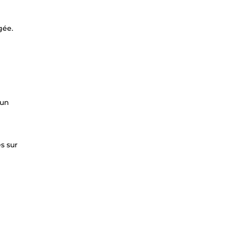
gée.
 un
s sur