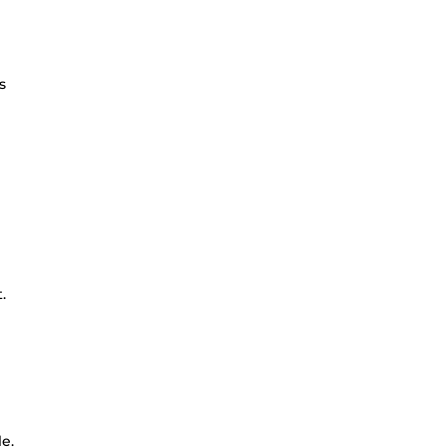
s
.
e.