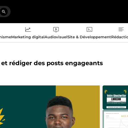
phisme
Marketing digital
Audiovisuel
Site & Développement
Rédacti
n et rédiger des posts engageants