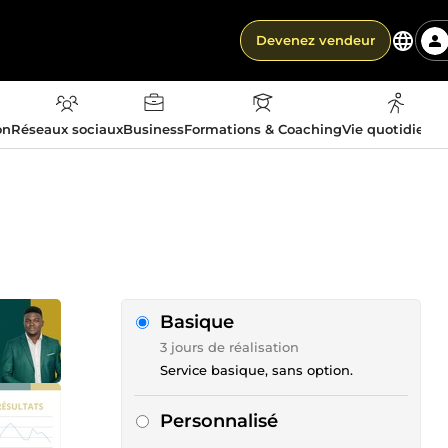
Devenez vendeur
on
Réseaux sociaux
Business
Formations & Coaching
Vie quotidienn
Basique
3 jours de réalisation
Service basique, sans option.
Personnalisé