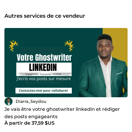
un labyrinthe et tu veux aller droit au but. C’est là que
j’interviens mes amis m'ont surnommé l'HOMME À LA
VESTE MAGIQUE J’écris pour toi des posts qui captivent,
Autres services de ce vendeur
qui engagent et qui convertissent. Pas du blabla. Pas du
contenu fade. Juste du pur impact. Avec moi, tu obtiens :
Un profil LinkedIn optimisé qui attire tes clients
naturellement Des posts qui claquent et qui donnent
envie d’acheter Une stratégie de contenu qui transforme
ton audience en business Tu veux enfin que ton contenu
travaille pour toi ? Écris-moi. Je fais décoller ta visibilité et
ton BUSINESS
Diarra_Seydou
Je vais être votre ghostwriter linkedin et rédiger
des posts engageants
À partir de 37,59 $US