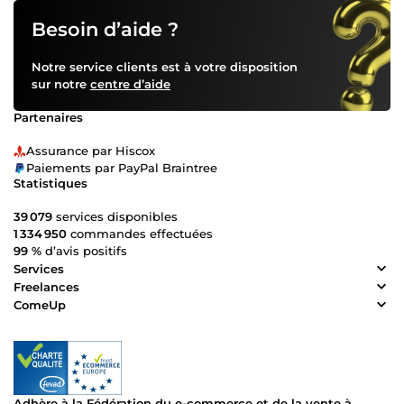
Besoin d’aide ?
Notre service clients est à votre disposition
sur notre
centre d’aide
Partenaires
Assurance par Hiscox
Paiements par PayPal Braintree
Statistiques
39 079
services disponibles
1 334 950
commandes effectuées
99 %
d’avis positifs
Services
Freelances
ComeUp
Adhère à la Fédération du e-commerce et de la vente à