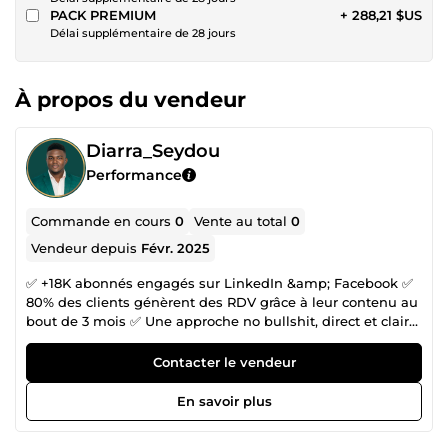
PACK PREMIUM
+ 288,21 $US
Délai supplémentaire de 28 jours
À propos du vendeur
Diarra_Seydou
Performance
Commande en cours
0
Vente au total
0
Vendeur depuis
Févr. 2025
✅ +18K abonnés engagés sur LinkedIn &amp; Facebook ✅
80% des clients génèrent des RDV grâce à leur contenu au
bout de 3 mois ✅ Une approche no bullshit, direct et clair
Tu es CEO, entrepreneur ou indépendant, et tu veux : Un
contenu qui vend, sans avoir l’air de vendre Une audience
Contacter le vendeur
qui t’écoute et qui achète Gagner du temps sans sacrifier
la qualité Ton contenu passe inaperçu ? 🔥 Ton expertise
En savoir plus
est en or, mais tes posts font zéro impact. 🔥 Tu galères à
trouver les bons mots pour convaincre. 🔥 LinkedIn, c’est