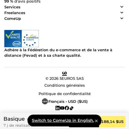
99 %
d’avis positifs
Services
Freelances
ComeUp
Adhère à la Fédération du e-commerce et de la vente à
distance (Fevad) et à sa charte qualité.
© 2026 5EUROS SAS
Conditions générales
Politique de confidentialité
Français • USD ($US)
Basique
Switch to ComeUp in English.
Commander
188,14 $US
7 j de réalisation