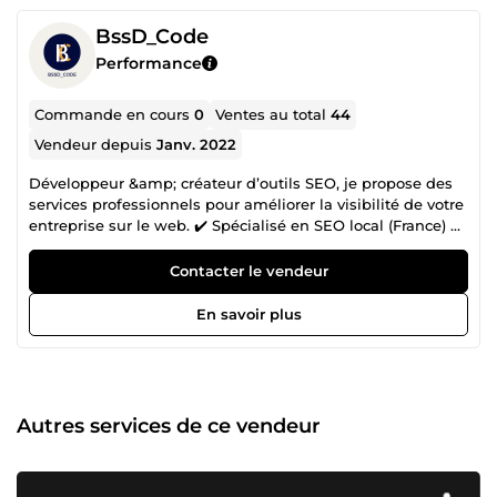
BssD_Code
Performance
Commande en cours
0
Ventes au total
44
Vendeur depuis
Janv. 2022
Développeur &amp; créateur d’outils SEO, je propose des
services professionnels pour améliorer la visibilité de votre
entreprise sur le web. ✔️ Spécialisé en SEO local (France) ✔️
Créateur d’annuaire optimisé ✔️ 25 clients satisfaits – 0 avis
négatif ✔️ Rédaction, publication &amp; optimisation SEO
Contacter le vendeur
Je travaille avec rigueur, transparence et engagement.
Chaque service est pensé pour vous générer du trafic
En savoir plus
durable et des résultats concrets. 🔍 Besoin de visibilité en
ligne ? Contactez-moi, je réponds rapidement !
Autres services de ce vendeur