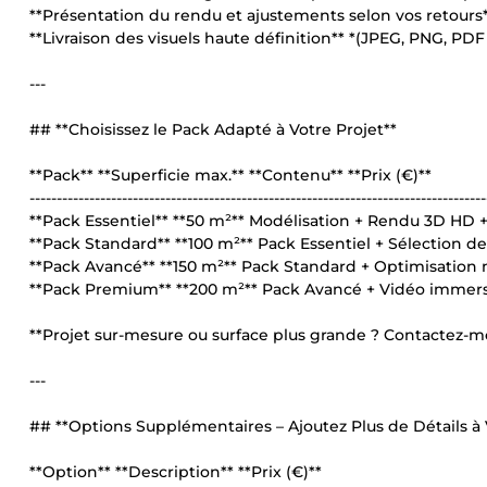
**Présentation du rendu et ajustements selon vos retours** 
**Livraison des visuels haute définition** *(JPEG, PNG, PDF 
---
## **Choisissez le Pack Adapté à Votre Projet**
**Pack** **Superficie max.** **Contenu** **Prix (€)**
------------------------------------------------------------------------------------
**Pack Essentiel** **50 m²** Modélisation + Rendu 3D HD 
**Pack Standard** **100 m²** Pack Essentiel + Sélection de
**Pack Avancé** **150 m²** Pack Standard + Optimisation m
**Pack Premium** **200 m²** Pack Avancé + Vidéo immersiv
**Projet sur-mesure ou surface plus grande ? Contactez-mo
---
## **Options Supplémentaires – Ajoutez Plus de Détails à 
**Option** **Description** **Prix (€)**