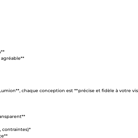
s**
 agréable**
Lumion**, chaque conception est **précise et fidèle à votre vis
ansparent**
, contraintes)*
ce**