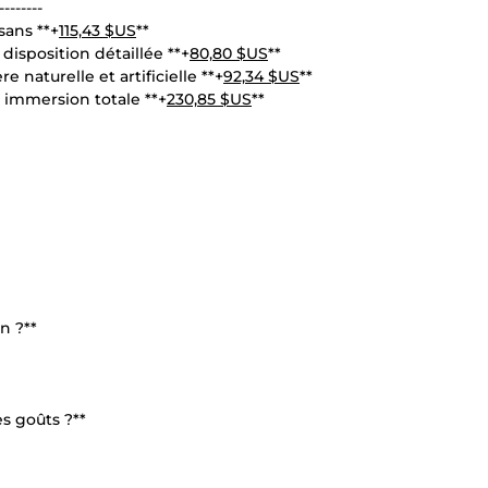
--------
sans **+
115,43 $US
**
 disposition détaillée **+
80,80 $US
**
e naturelle et artificielle **+
92,34 $US
**
 immersion totale **+
230,85 $US
**
n ?**
s goûts ?**