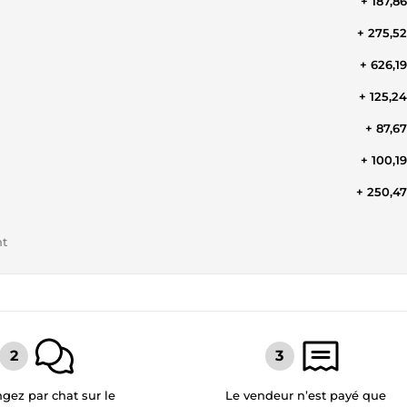
+ 187,8
+ 275,5
+ 626,1
+ 125,2
+ 87,6
+ 100,1
+ 250,4
nt
gez par chat sur le
Le vendeur n’est payé que