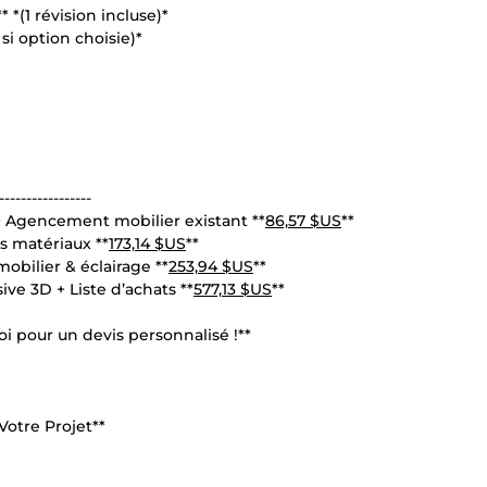
*(1 révision incluse)*
si option choisie)*
-----------------
+ Agencement mobilier existant **
86,57 $US
**
s matériaux **
173,14 $US
**
obilier & éclairage **
253,94 $US
**
e 3D + Liste d’achats **
577,13 $US
**
i pour un devis personnalisé !**
Votre Projet**