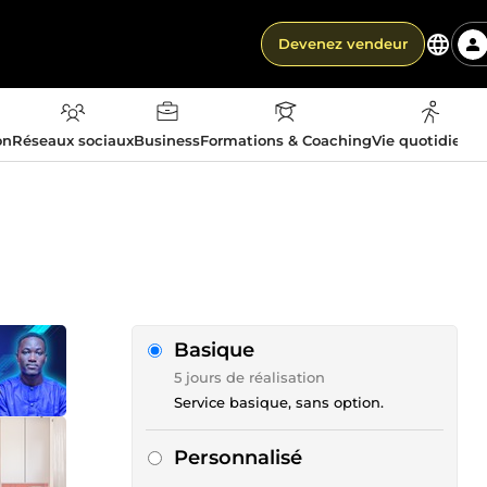
Devenez vendeur
on
Réseaux sociaux
Business
Formations & Coaching
Vie quotidienn
Basique
5 jours de réalisation
Service basique, sans option.
Personnalisé