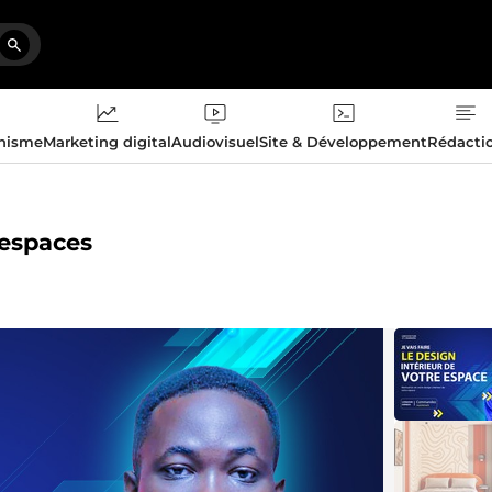
phisme
Marketing digital
Audiovisuel
Site & Développement
Rédacti
 espaces