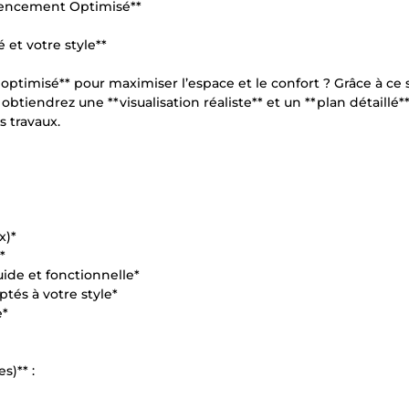
Agencement Optimisé**
 et votre style**
optimisé** pour maximiser l’espace et le confort ? Grâce à ce 
tiendrez une **visualisation réaliste** et un **plan détaillé*
s travaux.
x)*
*
uide et fonctionnelle*
ptés à votre style*
e*
s)** :