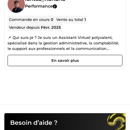
Performance
Commande en cours
0
Vente au total
1
Vendeur depuis
Févr. 2025
📌 Qui suis-je ? Je suis un Assistant Virtuel polyvalent,
spécialisé dans la gestion administrative, la comptabilité,
le support aux professionnels et la communication
digitale. Mon objectif est de vous aider à optimiser votre
productivité et votre visibilité en ligne. 🛠️ Mes services : ✅
En savoir plus
Gestion administrative (e-mails, agenda, documents,
gestion de paie) ✅ Support client et assistance
administrative ✅ Gestion comptable (saisie des opérations,
suivi des factures et des paiements) ✅ Gestion des réseaux
sociaux (création, planification et animation de contenu) ✅
Rédaction SEO (articles optimisés pour le référencement)
✅ Design graphique (création de visuels professionnels) ✅
Gestion de base de données et fichiers 🎯 Pourquoi me
choisir ? ✔️ Polyvalent, réactif et organisé ✔️ Travail soigné
et respect des délais ✔️ Discrétion et confidentialité
garanties ✔️ Communication fluide et proactive 💡 Libérez-
Besoin d’aide ?
vous du temps et boostez votre activité ! Contactez-moi