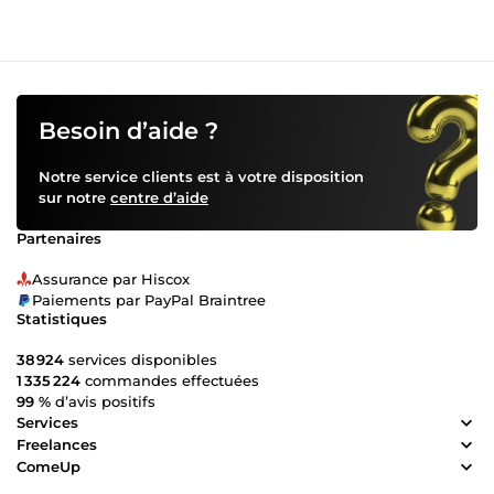
entre plusieurs langues 🌍✍️. ✅ Marketing et réseaux
sociaux : Développement de stratégies digitales adaptées
à votre marque pour augmenter votre visibilité et
engagement 📈📱. ✅ Création de logo : Élaboration de
logos uniques et mémorables pour représenter l'identité
de votre marque 🎨. ✅ Rédaction et correction : Écriture de
Besoin d’aide ?
textes soignés et correction minutieuse pour garantir leur
qualité et leur clarté 📑. Je m'engage à vous offrir des
Notre service clients est à votre disposition
services professionnels qui vous aident à atteindre vos
sur notre
centre d’aide
objectifs, tout en garantissant un résultat de qualité. 📌
Besoin d’un expert pour vos projets ? Contactez-moi !
Partenaires
Assurance par Hiscox
Paiements par PayPal Braintree
Statistiques
38 924
services disponibles
1 335 224
commandes effectuées
99 %
d’avis positifs
Services
Freelances
ComeUp