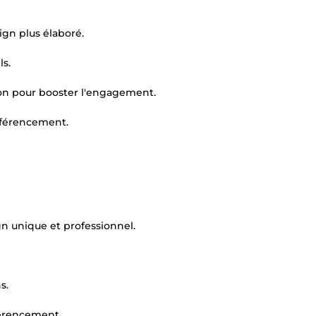
ign plus élaboré.
ls.
tion pour booster l'engagement.
éférencement.
n unique et professionnel.
s.
férencement.