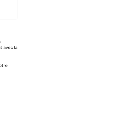
n
t avec la
otre