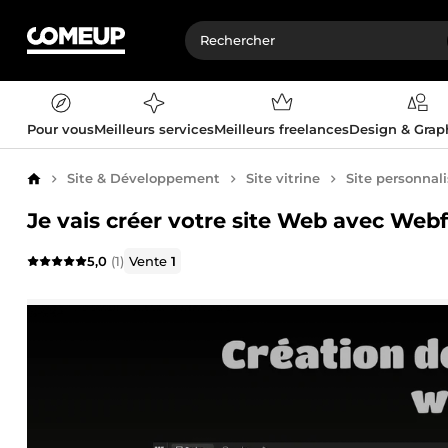
Pour vous
Meilleurs services
Meilleurs freelances
Design & Gra
Site & Développement
Site vitrine
Site personnal
Accueil
Je vais créer votre site Web avec Web
5,0
(1)
Vente
1