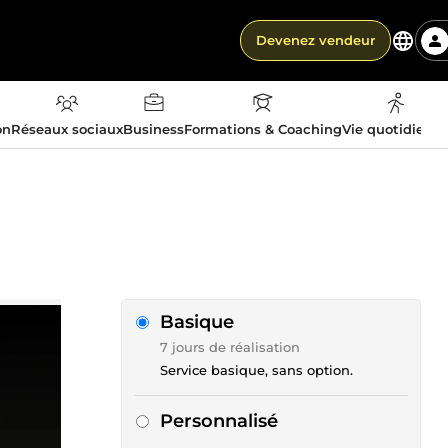
Devenez vendeur
on
Réseaux sociaux
Business
Formations & Coaching
Vie quotidienn
Basique
7 jours de réalisation
Service basique, sans option.
Personnalisé