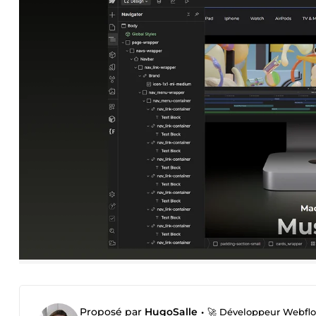
Proposé par
HugoSalle
•
🚀 Développeur Webflow