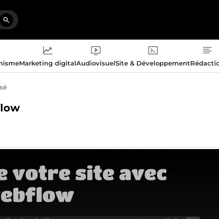
phisme
Marketing digital
Audiovisuel
Site & Développement
Rédacti
isé
flow