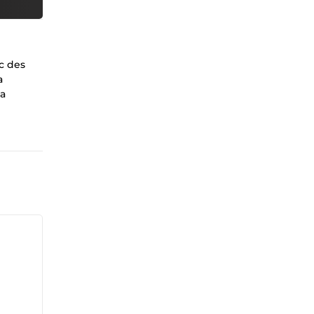
c des
a
la