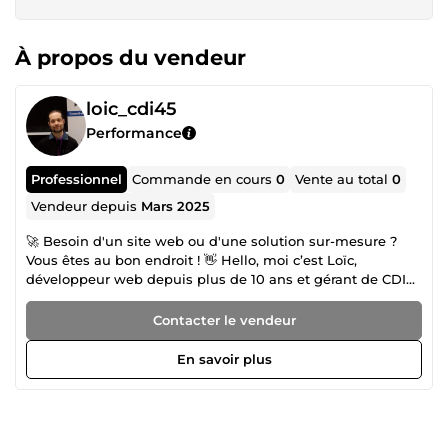
À propos du vendeur
loic_cdi45
Performance
Professionnel
Commande en cours
0
Vente au total
0
Vendeur depuis
Mars 2025
🚀 Besoin d'un site web ou d'une solution sur-mesure ?
Vous êtes au bon endroit ! 👋 Hello, moi c’est Loïc,
développeur web depuis plus de 10 ans et gérant de CDI45
depuis 2020. Mon objectif ? Transformer vos idées en
solutions digitales performantes : sites web, applications
Contacter le vendeur
web sur-mesure, automatisations… 🎯 Ce que je vous
propose : ✅ Création, refonte, audit et maintenance de
En savoir plus
sites web (WordPress, PrestaShop) ✅ Installation et
paramétrage de votre ERP/CRM Dolibarr ✅ Développement
de modules personnalisés pour WordPress, PrestaShop et
Dolibarr ✅ Conception d’applications web sur-mesure,