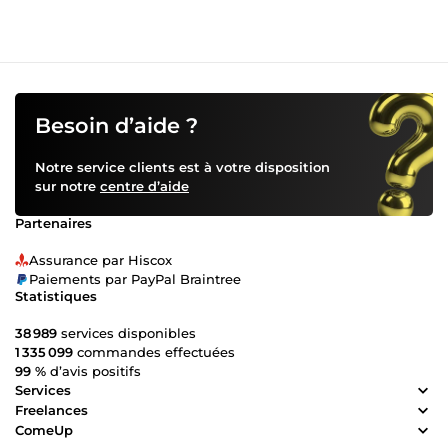
évolutives et adaptées à vos besoins ✅ Interfaçage API
pour connecter et automatiser vos outils 🛠 Du concret, des
solutions adaptées et un accompagnement fiable. 💡 Un
projet en tête ? Discutons-en et donnons-lui vie ensemble
! 🚀
Besoin d’aide ?
Notre service clients est à votre disposition
sur notre
centre d’aide
Partenaires
Assurance par Hiscox
Paiements par PayPal Braintree
Statistiques
38 989
services disponibles
1 335 099
commandes effectuées
99 %
d’avis positifs
Services
Freelances
ComeUp