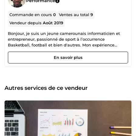
Performance
Commande en cours
0
Ventes au total
9
Vendeur depuis
Août 2019
Bonjour, je suis un jeune camerounais informaticien et
entrepreneur, passionné de sport à l’occurrence
Basketball, football et bien d'autres. Mon expérience
acquise dans certains projets me permet de mettre
certaines de mes compétences au service des nécessiteux;
En savoir plus
j'aime bien les challenges et pour moi être sur 5euros c'est
participer au développement de plusieurs projets à travers
le monde. Merci !
Autres services de ce vendeur