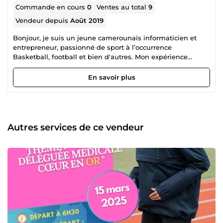
Commande en cours
0
Ventes au total
9
Vendeur depuis
Août 2019
Bonjour, je suis un jeune camerounais informaticien et
entrepreneur, passionné de sport à l’occurrence
Basketball, football et bien d'autres. Mon expérience
acquise dans certains projets me permet de mettre
certaines de mes compétences au service des nécessiteux;
En savoir plus
j'aime bien les challenges et pour moi être sur 5euros c'est
participer au développement de plusieurs projets à travers
le monde. Merci !
Autres services de ce vendeur