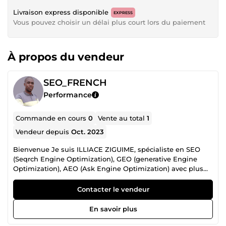
Livraison express disponible
EXPRESS
Vous pouvez choisir un délai plus court lors du paiement
À propos du vendeur
SEO_FRENCH
Performance
Commande en cours
0
Vente au total
1
Vendeur depuis
Oct. 2023
Bienvenue Je suis ILLIACE ZIGUIME, spécialiste en SEO
(Seqrch Engine Optimization), GEO (generative Engine
Optimization), AEO (Ask Engine Optimization) avec plus
de 6 ans d'expertise. Ma mission ? Transformer votre
présence en ligne en un véritable levier de croissance en
Contacter le vendeur
positionnant vos mots-clés en TOP 1 sur Google. Grâce à
des stratégies précises, des outils avancés et une expertise
En savoir plus
aiguisée, je rends le SEO accessible tout en garantissant
des résultats concrets et durables. 🔍 Optimisation SEO