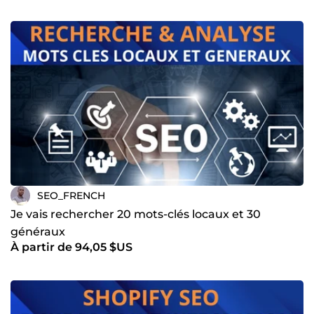
engageante et ciblée Chaque mot compte pour atteindre
vos objectifs. Je crée du contenu captivant et optimisé
pour les moteurs de recherche et votre audience : ✅
Articles de blog pour renforcer votre autorité. ✅
Descriptions produits pour dynamiser vos ventes. ✅ Pages
web optimisées pour Google et vos clients. 🚀 Votre succès
est ma mission Mon engagement ? Offrir un SEO qui
dépasse vos attentes. Je reste à jour sur les dernières
évolutions de Google pour adapter vos campagnes, saisir
de nouvelles opportunités et relever les défis du marché
avec excellence. 🌟 Avec moi, votre site ne cherche pas
seulement la visibilité : il DOMINE le marché ! 🌟 Bien à
vous, ILLIACE ZIGUIME
SEO_FRENCH
Je vais rechercher 20 mots-clés locaux et 30
généraux
À partir de 94,05 $US