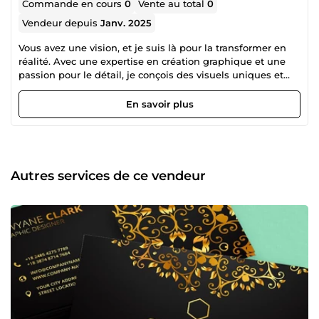
Commande en cours
0
Vente au total
0
Vendeur depuis
Janv. 2025
Vous avez une vision, et je suis là pour la transformer en
réalité. Avec une expertise en création graphique et une
passion pour le détail, je conçois des visuels uniques et
percutants qui captivent l’attention de votre audience. Que
vous ayez besoin d’un logo, d’un visuel pour vos réseaux
En savoir plus
sociaux, ou d’une identité visuelle complète, je m’engage
à créer des designs qui reflètent parfaitement votre
marque et vos valeurs. Grâce à une collaboration
personnalisée et à une écoute attentive, chaque projet est
une opportunité de produire des créations à la fois
Autres services de ce vendeur
esthétiques et stratégiques. Ensemble, faisons de votre
projet un véritable atout visuel pour vous démarquer.
N’hésitez pas à me contacter pour discuter de vos idées et
créer des designs à votre image !