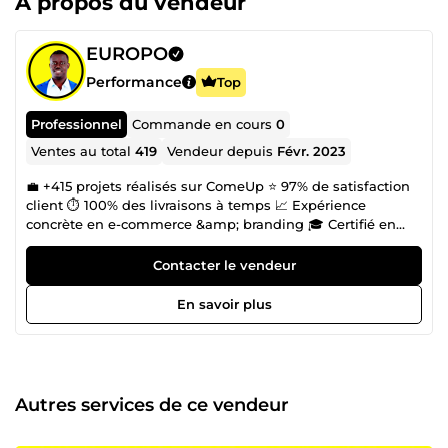
À propos du vendeur
EUROPO
Performance
Top
Professionnel
Commande en cours
0
Ventes au total
419
Vendeur depuis
Févr. 2023
💼 +415 projets réalisés sur ComeUp ⭐ 97% de satisfaction
client ⏱️ 100% des livraisons à temps 📈 Expérience
concrète en e-commerce &amp; branding 🎓 Certifié en
entrepreneuriat – La Ruche Paris 🎓 Diplôme en Branding
&amp; Brand Management 📊 Certifié en Digital Marketing
Contacter le vendeur
(SEO, content, ads) 🌍 Anglais professionnel (IELTS C1) 👉
Fondateur de EUROPO (e-commerce &amp; consulting) 👉
En savoir plus
Accompagnateur de porteurs de projet à La Ruche de
Paris 🎯 Ce que je peux faire pour vous : ✔️ Créer une
identité de marque professionnelle ✔️ Définir une stratégie
marketing claire et rentable ✔️ Lancer ou optimiser votre
business en ligne ✔️ Améliorer votre visibilité et vos ventes
Autres services de ce vendeur
💬 Besoin d’un expert pour faire passer votre projet au
niveau supérieur ? Contactez-moi.