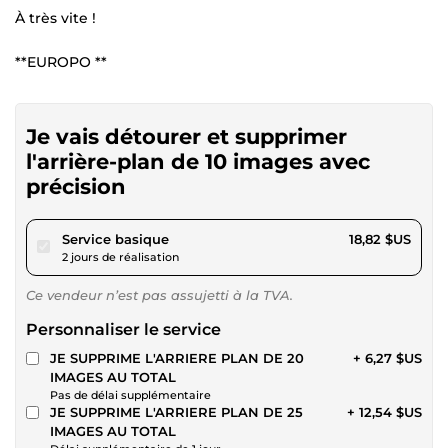
À très vite !
**EUROPO **
Je vais détourer et supprimer
l'arrière-plan de 10 images avec
précision
pour 17,34 $US
Service basique
18,82 $US
2 jours de réalisation
Ce vendeur n’est pas assujetti à la TVA.
Personnaliser le service
JE SUPPRIME L'ARRIERE PLAN DE 20
+ 6,27 $US
IMAGES AU TOTAL
Pas de délai supplémentaire
JE SUPPRIME L'ARRIERE PLAN DE 25
+ 12,54 $US
IMAGES AU TOTAL