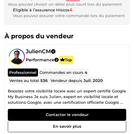
Vous pouvez choisir un délai plus court lors du paiement
Éligible à l’assurance Hiscox
Vous pouvez assurer votre commande lors du paiement
À propos du vendeur
JulienCM
Performance
Top
Professionnel
Commandes en cours
4
Ventes au total
536
Vendeur depuis
Juil. 2020
Boostez votre visibilité locale avec un expert certifié Google
My Business Je suis Julien, expert en visibilité locale et
solutions Google, avec une certification officielle Google My
Business et plusieurs années d’expérience dans
l’accompagnement des entreprises locales. Mon objectif
Contacter le vendeur
est simple : maximiser votre présence en ligne pour attirer
davantage de clients dans votre zone géographique.
En savoir plus
Pourquoi me choisir ? 1. Une expertise certifiée et reconnue