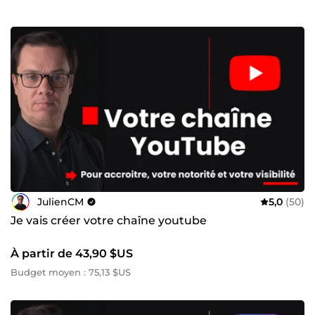
dès aujourd’hui pour mettre en place une stratégie qui
attire vos clients là où ils en ont besoin !
JulienCM
5,0
(50)
Je vais créer votre chaîne youtube
À partir de 43,90 $US
Budget moyen : 75,13 $US