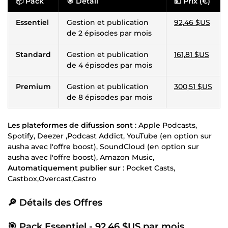
📦
Pack
🎯
Détail
💵
Prix (€)
Essentiel
Gestion et publication
92,46 $US
de 2 épisodes par mois
Standard
Gestion et publication
161,81 $US
de 4 épisodes par mois
Premium
Gestion et publication
300,51 $US
de 8 épisodes par mois
Les plateformes de difussion sont
: Apple Podcasts,
Spotify, Deezer ,Podcast Addict, YouTube (en option sur
ausha avec l'offre boost), SoundCloud (en option sur
ausha avec l'offre boost), Amazon Music,
Automatiquement publier sur
: Pocket Casts,
Castbox,Overcast,Castro
🔎
Détails des Offres
🎯
Pack Essentiel -
92,46 $US
par mois