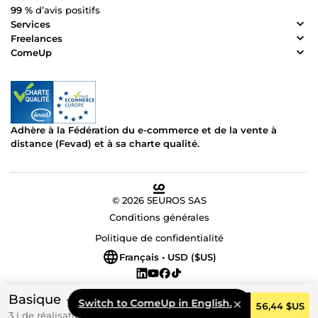
99 %
d’avis positifs
Services
Freelances
ComeUp
Adhère à la Fédération du e-commerce et de la vente à
distance (Fevad) et à sa charte qualité.
© 2026 5EUROS SAS
Conditions générales
Politique de confidentialité
Français • USD ($US)
Basique
Switch to ComeUp in English.
Commander
56,44 $US
3 j de réalisation