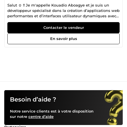
Salut ☺️ !! Je m'appelle Kouadio Aboagye et je suis un
développeur spécialisé dans la création d’applications web
performantes et d’interfaces utilisateur dynamiques avec
React et Next.js. Titulaire d’un BTS en Informatique et
Développement d’Applications, j’ai acquis une solide
Contacter le vendeur
expérience dès le début de ma carrière lors d’un stage en
développement front-end dans une entreprise de conseil
En savoir plus
informatique, expérience qui s’est naturellement
transformée en un poste à part entière. Rigoureux, créatif
et orienté solutions, je m’investis pleinement pour
comprendre et répondre aux besoins spécifiques de mes
clients tout en garantissant des livrables de haute qualité
et respectueux des délais
Besoin d’aide ?
Notre service clients est à votre disposition
sur notre
centre d’aide
Partenaires