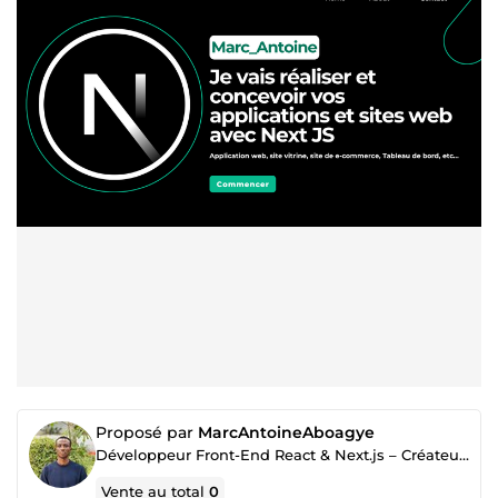
Proposé par
MarcAntoineAboagye
Développeur Front-End React & Next.js – Créateur d’Interfaces Web Innovantes
Vente au total
0