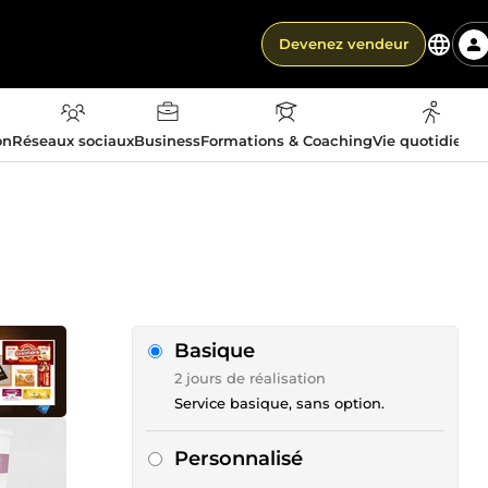
Devenez vendeur
on
Réseaux sociaux
Business
Formations & Coaching
Vie quotidienn
Basique
2 jours de réalisation
Service basique, sans option.
Personnalisé