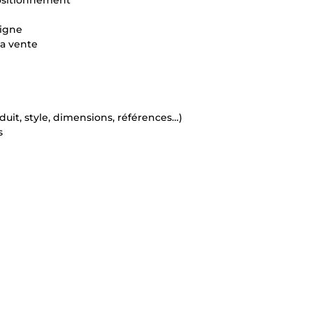
positionnement
ligne
la vente
uit, style, dimensions, références…)
s