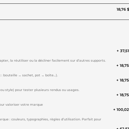
18,76 
+ 37,5
pter, la réutiliser ou la décliner facilement sur d’autres supports.
+ 18,7
: bouteille → sachet, pot → boîte…).
+ 18,7
 ou style) pour tester plusieurs rendus ou usages.
+ 18,7
pour valoriser votre marque
+ 100,0
que : couleurs, typographies, règles d’utilisation. Parfait pour
+ 62,5