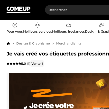
Pour vous
Meilleurs services
Meilleurs freelances
Design & Gra
Design & Graphisme
Merchandising
Accueil
Je vais créé vos étiquettes professionn
5,0
(1)
Vente
1