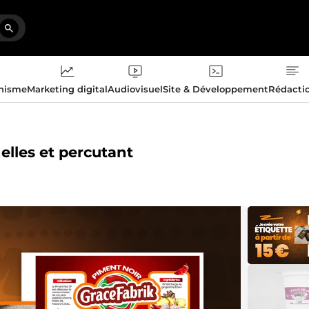
phisme
Marketing digital
Audiovisuel
Site & Développement
Rédacti
elles et percutant