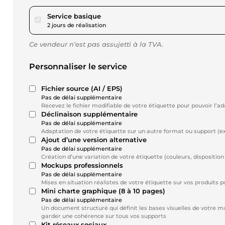
pour 17,28 $US
Service basique
2 jours de réalisation
Ce vendeur n’est pas assujetti à la TVA.
Personnaliser le service
Fichier source (AI / EPS)
Pas de délai supplémentaire
Recevez le fichier modifiable de votre étiquette pour pouvoir l’ada
Déclinaison supplémentaire
Pas de délai supplémentaire
Adaptation de votre étiquette sur un autre format ou support (ex 
Ajout d’une version alternative
Pas de délai supplémentaire
Création d’une variation de votre étiquette (couleurs, disposition
Mockups professionnels
Pas de délai supplémentaire
Mises en situation réalistes de votre étiquette sur vos produits 
Mini charte graphique (8 à 10 pages)
Pas de délai supplémentaire
Un document structuré qui définit les bases visuelles de votre mar
garder une cohérence sur tous vos supports
Kit réseaux sociaux