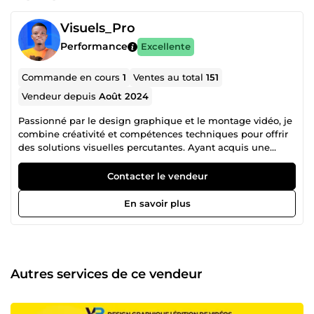
Visuels_Pro
Performance
Excellente
Commande en cours
1
Ventes au total
151
Vendeur depuis
Août 2024
Passionné par le design graphique et le montage vidéo, je
combine créativité et compétences techniques pour offrir
des solutions visuelles percutantes. Ayant acquis une
solide expérience en tant que Monteur Vidéo , je me
distingue par ma capacité à transformer des séquences
Contacter le vendeur
brutes de vidéos en contenus dynamiques et engageants .
En parallèle, je suis développeur web, ce qui me permet
En savoir plus
d’avoir une approche complète de la création de projets
numériques, de la conception graphique à l'intégration sur
le web. Mon objectif est toujours de livrer un travail de
qualité qui répond aux attentes de mes clients tout en
ajoutant une touche unique à chaque projet.
Autres services de ce vendeur