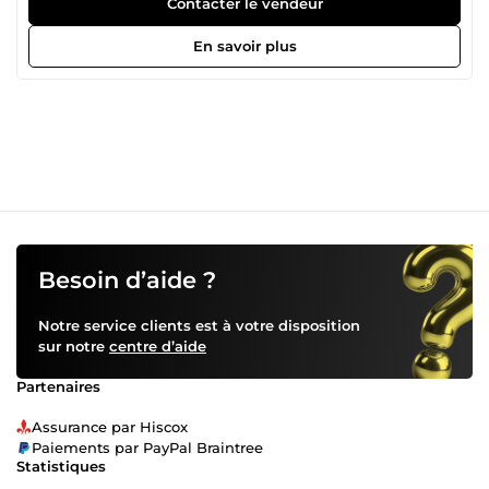
Contacter le vendeur
design : conception et développement de sites web
responsive, mise en page, expérience utilisateur (UX) 🌐
En savoir plus
Créatif, à l'écoute des besoins clients, et soucieux du
détail, je vous accompagne pour donner vie à vos projets
visuels et digitaux. 📌 Tarif : 15€/heure 👉 Disponible pour
collaborer sur vos projets de design graphique et web avec
professionnalisme et style.
Besoin d’aide ?
Notre service clients est à votre disposition
sur notre
centre d’aide
Partenaires
Assurance par Hiscox
Paiements par PayPal Braintree
Statistiques