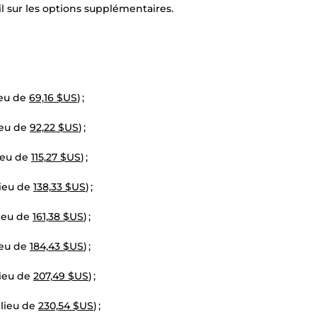
l sur les options supplémentaires.
ieu de
69,16 $US
) ;
ieu de
92,22 $US
) ;
ieu de
115,27 $US
) ;
lieu de
138,33 $US
) ;
lieu de
161,38 $US
) ;
ieu de
184,43 $US
) ;
lieu de
207,49 $US
) ;
 lieu de
230,54 $US
) ;