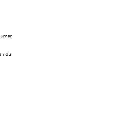
ésumer
lan du