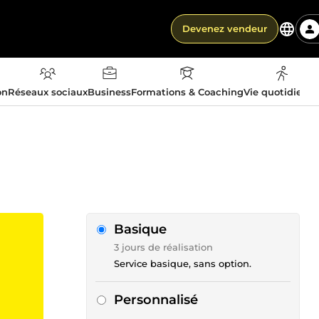
Devenez vendeur
on
Réseaux sociaux
Business
Formations & Coaching
Vie quotidienn
Basique
3 jours de réalisation
Service basique, sans option.
Personnalisé