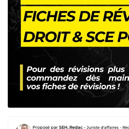
Proposé par
SEH_Redac
•
Juriste d'affaires - 