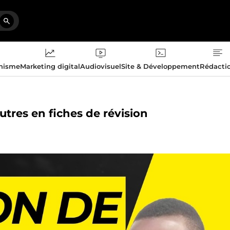
phisme
Marketing digital
Audiovisuel
Site & Développement
Rédacti
utres en fiches de révision