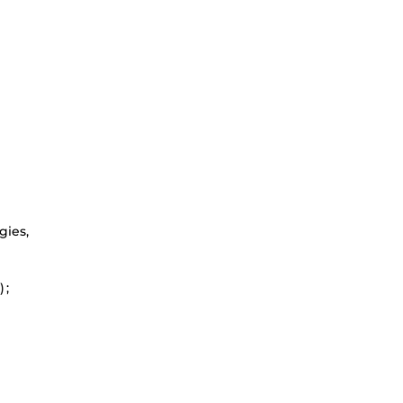
gies,
 ;