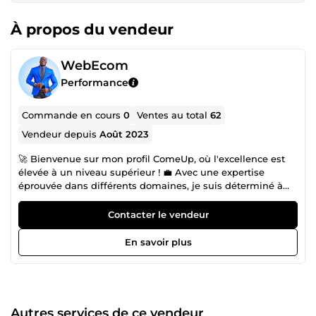
À propos du vendeur
WebEcom
Performance
Commande en cours
0
Ventes au total
62
Vendeur depuis
Août 2023
🚀 Bienvenue sur mon profil ComeUp, où l'excellence est
élevée à un niveau supérieur ! 💼 Avec une expertise
éprouvée dans différents domaines, je suis déterminé à
vous aider à surpasser vos concurrents et à dominer votre
marché en ligne. Des boutiques en ligne élégantes et
Contacter le vendeur
convaincantes, des sites web réactifs et optimisés, des
stratégies de référencement intelligemment conçues et
En savoir plus
des campagnes de réseaux sociaux percutantes - voilà les
outils que je mets à votre disposition pour propulser votre
entreprise vers le succès. 📈 Mon approche se fonde sur
une compréhension profonde de vos besoins spécifiques
et des attentes de votre audience cible. Chaque étape de
Autres services de ce vendeur