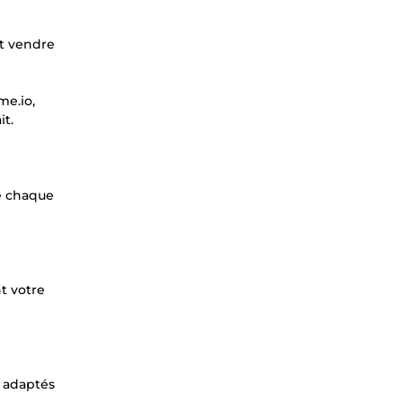
et vendre
me.io,
it.
e chaque
t votre
t adaptés