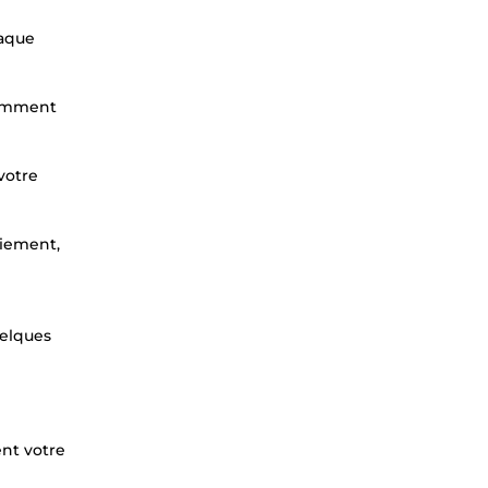
haque
comment
votre
aiement,
uelques
ent votre