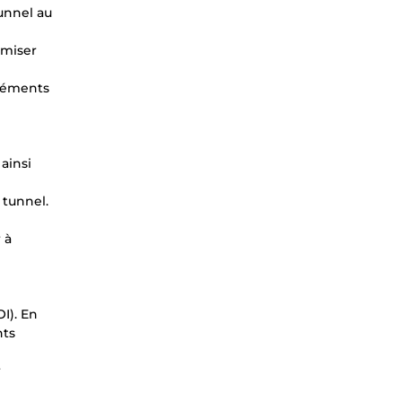
unnel au
imiser
éléments
ainsi
 tunnel.
 à
I). En
nts
r