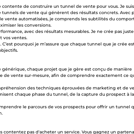
 contente de construire un tunnel de vente pour vous. Je sui
e tunnels de vente qui génèrent des résultats concrets. Avec p
 de vente automatisées, je comprends les subtilités du compo
imiser les conversions.
rformance, avec des résultats mesurables. Je ne crée pas just
t vos ventes.
. C’est pourquoi je m’assure que chaque tunnel que je crée es
bjectifs.
 générique, chaque projet que je gère est conçu de manière
tégie de vente sur-mesure, afin de comprendre exactement ce q
compréhension des techniques éprouvées de marketing et de v
timisent chaque phase du tunnel, de la capture du prospect à l
mprendre le parcours de vos prospects pour offrir un tunnel q
n.
ous contentez pas d'acheter un service. Vous gagnez un partena