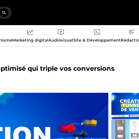
phisme
Marketing digital
Audiovisuel
Site & Développement
Rédacti
ptimisé qui triple vos conversions