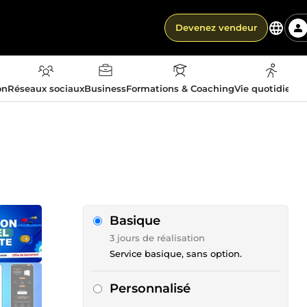
Devenez vendeur
on
Réseaux sociaux
Business
Formations & Coaching
Vie quotidienn
Basique
3 jours de réalisation
Service basique, sans option.
Personnalisé