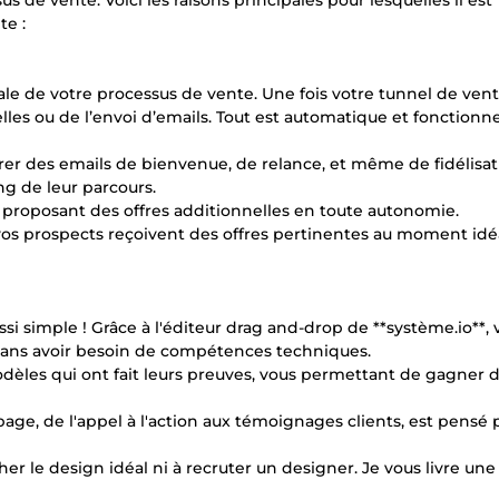
s de vente. Voici les raisons principales pour lesquelles il est
te :
ale de votre processus de vente. Une fois votre tunnel de ven
elles ou de l’envoi d’emails. Tout est automatique et fonctio
er des emails de bienvenue, de relance, et même de fidélisat
g de leur parcours.
n proposant des offres additionnelles en toute autonomie.
 vos prospects reçoivent des offres pertinentes au moment idéa
i simple ! Grâce à l'éditeur drag and-drop de **système.io**, 
 sans avoir besoin de compétences techniques.
odèles qui ont fait leurs preuves, vous permettant de gagner
age, de l'appel à l'action aux témoignages clients, est pensé 
her le design idéal ni à recruter un designer. Je vous livre un