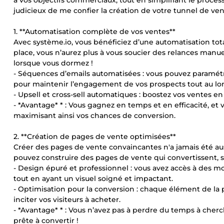
à vos objectifs commerciaux, tout en simplifiant le processu
judicieux de me confier la création de votre tunnel de ven
1. **Automatisation complète de vos ventes**
Avec système.io, vous bénéficiez d’une automatisation tot
place, vous n’aurez plus à vous soucier des relances manu
lorsque vous dormez !
- Séquences d’emails automatisées : vous pouvez paramétr
pour maintenir l’engagement de vos prospects tout au lon
- Upsell et cross-sell automatiques : boostez vos ventes e
- *Avantage* * : Vous gagnez en temps et en efficacité, et
maximisant ainsi vos chances de conversion.
2. **Création de pages de vente optimisées**
Créer des pages de vente convaincantes n'a jamais été auss
pouvez construire des pages de vente qui convertissent,
- Design épuré et professionnel : vous avez accès à des m
tout en ayant un visuel soigné et impactant.
- Optimisation pour la conversion : chaque élément de la p
inciter vos visiteurs à acheter.
- *Avantage* * : Vous n’avez pas à perdre du temps à cherc
prête à convertir !