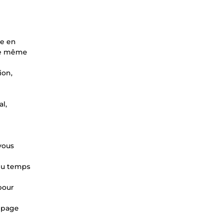
te en
nne même
ion,
l,
vous
 du temps
pour
e page