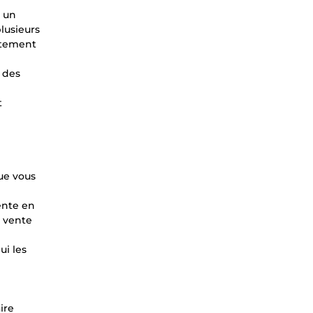
s un
lusieurs
rtement
e des
t
ue vous
ente en
a vente
ui les
ire