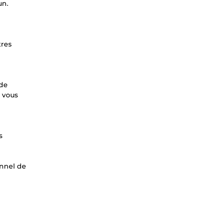
un.
tres
 de
r vous
s
unnel de