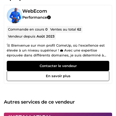
WebEcom
Performance
Commande en cours
0
Ventes au total
62
Vendeur depuis
Août 2023
🚀 Bienvenue sur mon profil ComeUp, où l'excellence est
élevée à un niveau supérieur ! 💼 Avec une expertise
éprouvée dans différents domaines, je suis déterminé à
vous aider à surpasser vos concurrents et à dominer votre
marché en ligne. Des boutiques en ligne élégantes et
Contacter le vendeur
convaincantes, des sites web réactifs et optimisés, des
stratégies de référencement intelligemment conçues et
En savoir plus
des campagnes de réseaux sociaux percutantes - voilà les
outils que je mets à votre disposition pour propulser votre
entreprise vers le succès. 📈 Mon approche se fonde sur
une compréhension profonde de vos besoins spécifiques
et des attentes de votre audience cible. Chaque étape de
Autres services de ce vendeur
notre collaboration est guidée par des analyses pointues et
une connaissance approfondie des tendances du marché.
En choisissant mes services, vous optez pour une réelle