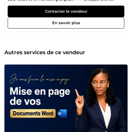
accompagné sur ComeUp a exprimé sa satisfaction. ⏱️
Livraison rapide | 📞 Disponible 7j/7 ** | ** Réponse rapide
Contacter le vendeur
Je suis Brigitte, fondatrice de Brigitte Services, et je
travaille en collaboration avec Denis, spécialiste en
En savoir plus
GOOGLE ADS l &amp; Community Manager depuis plus
de 2 ans. Ensemble, nous formons une équipe
complémentaire, orientée résultats. Design &amp;
Contenu ✔️ Ebooks, Guides, Canva ✔️ Visuels réseaux
sociaux ✔️ Identités visuelles Community Management 🔶
Autres services de ce vendeur
Facebook / Instagram / TikTok 🔶 Contenus engageants 🔶
Planning &amp; modération GOOGLE ADS ET SEO LOCAL
🔶 Visibilité Google 🔶 Stratégie web 🔶 Campagnes
publicitaires 🔒 Pourquoi choisir Brigitte Services ? 💠 Team
experte &amp; complémentaire · 💠 Travail propre et
structuré 💠 Respect des délais · 💠 Accompagnement
personnalisé 💠 Approche humaine + stratégie + créativité