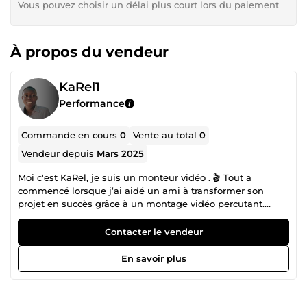
Vous pouvez choisir un délai plus court lors du paiement
À propos du vendeur
KaRel1
Performance
Commande en cours
0
Vente au total
0
Vendeur depuis
Mars 2025
Moi c'est KaRel, je suis un monteur vidéo . 🎬 Tout a
commencé lorsque j’ai aidé un ami à transformer son
projet en succès grâce à un montage vidéo percutant.
Depuis, je me suis spécialisé dans la création de vidéos
captivantes pour des entrepreneurs et des entreprises
Contacter le vendeur
cherchant à améliorer leur présence en ligne. ✨ Que ce
soit pour des publicités, des vidéos de promotion ou du
En savoir plus
contenu pour les réseaux sociaux, mon objectif est de
produire des vidéos qui captent l’attention et génèrent des
résultats. Émotion, impact, qualité sont les maîtres mots