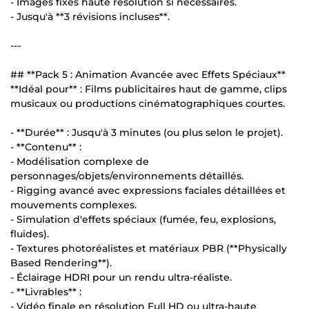
- Images fixes haute résolution si nécessaires.
- Jusqu'à **3 révisions incluses**.
---
## **Pack 5 : Animation Avancée avec Effets Spéciaux**
**Idéal pour** : Films publicitaires haut de gamme, clips
musicaux ou productions cinématographiques courtes.
- **Durée** : Jusqu'à 3 minutes (ou plus selon le projet).
- **Contenu** :
- Modélisation complexe de
personnages/objets/environnements détaillés.
- Rigging avancé avec expressions faciales détaillées et
mouvements complexes.
- Simulation d'effets spéciaux (fumée, feu, explosions,
fluides).
- Textures photoréalistes et matériaux PBR (**Physically
Based Rendering**).
- Éclairage HDRI pour un rendu ultra-réaliste.
- **Livrables** :
- Vidéo finale en résolution Full HD ou ultra-haute