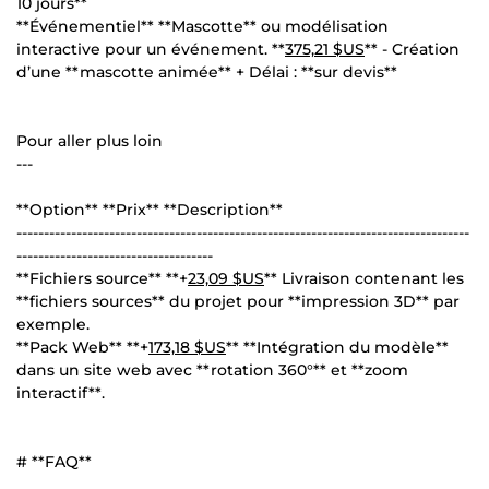
10 jours**
**Événementiel** **Mascotte** ou modélisation
interactive pour un événement. **
375,21 $US
** - Création
d’une **mascotte animée** + Délai : **sur devis**
Pour aller plus loin
---
**Option** **Prix** **Description**
-----------------------------------------------------------------------------------
------------------------------------
**Fichiers source** **+
23,09 $US
** Livraison contenant les
**fichiers sources** du projet pour **impression 3D** par
exemple.
**Pack Web** **+
173,18 $US
** **Intégration du modèle**
dans un site web avec **rotation 360°** et **zoom
interactif**.
# **FAQ**