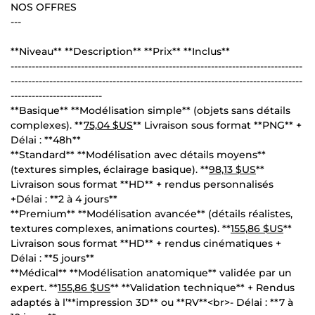
NOS OFFRES
---
**Niveau** **Description** **Prix** **Inclus**
-----------------------------------------------------------------------------------
-----------------------------------------------------------------------------------
--------------------------
**Basique** **Modélisation simple** (objets sans détails
complexes). **
75,04 $US
** Livraison sous format **PNG** +
Délai : **48h**
**Standard** **Modélisation avec détails moyens**
(textures simples, éclairage basique). **
98,13 $US
**
Livraison sous format **HD** + rendus personnalisés
+Délai : **2 à 4 jours**
**Premium** **Modélisation avancée** (détails réalistes,
textures complexes, animations courtes). **
155,86 $US
**
Livraison sous format **HD** + rendus cinématiques +
Délai : **5 jours**
**Médical** **Modélisation anatomique** validée par un
expert. **
155,86 $US
** **Validation technique** + Rendus
adaptés à l’**impression 3D** ou **RV**<br>- Délai : **7 à