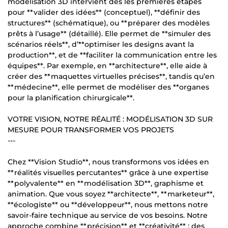
modélisation 3D intervient dès les premières étapes
pour **valider des idées** (conceptuel), **définir des
structures** (schématique), ou **préparer des modèles
prêts à l’usage** (détaillé). Elle permet de **simuler des
scénarios réels**, d’**optimiser les designs avant la
production**, et de **faciliter la communication entre les
équipes**. Par exemple, en **architecture**, elle aide à
créer des **maquettes virtuelles précises**, tandis qu’en
**médecine**, elle permet de modéliser des **organes
pour la planification chirurgicale**.
VOTRE VISION, NOTRE RÉALITÉ : MODÉLISATION 3D SUR
MESURE POUR TRANSFORMER VOS PROJETS
---
Chez **Vision Studio**, nous transformons vos idées en
**réalités visuelles percutantes** grâce à une expertise
**polyvalente** en **modélisation 3D**, graphisme et
animation. Que vous soyez **architecte**, **marketeur**,
**écologiste** ou **développeur**, nous mettons notre
savoir-faire technique au service de vos besoins. Notre
approche combine **précision** et **créativité** : des