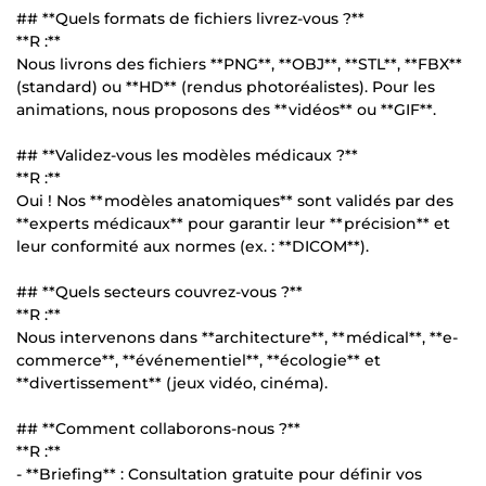
## **Quels formats de fichiers livrez-vous ?**
**R :**
Nous livrons des fichiers **PNG**, **OBJ**, **STL**, **FBX**
(standard) ou **HD** (rendus photoréalistes). Pour les
animations, nous proposons des **vidéos** ou **GIF**.
## **Validez-vous les modèles médicaux ?**
**R :**
Oui ! Nos **modèles anatomiques** sont validés par des
**experts médicaux** pour garantir leur **précision** et
leur conformité aux normes (ex. : **DICOM**).
## **Quels secteurs couvrez-vous ?**
**R :**
Nous intervenons dans **architecture**, **médical**, **e-
commerce**, **événementiel**, **écologie** et
**divertissement** (jeux vidéo, cinéma).
## **Comment collaborons-nous ?**
**R :**
- **Briefing** : Consultation gratuite pour définir vos