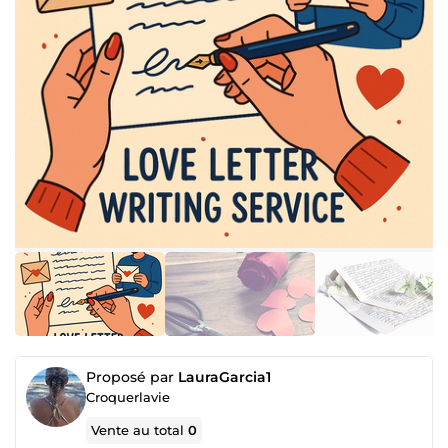
Proposé par
LauraGarcia1
Croquerlavie
Vente au total
0