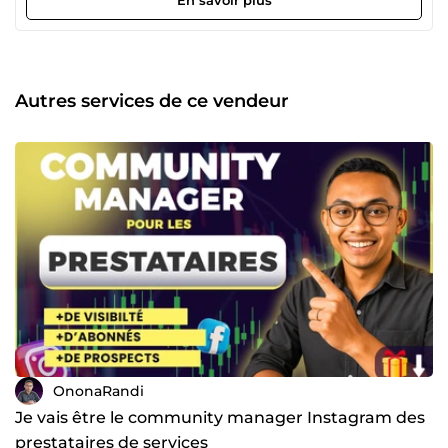
En savoir plus
de compétences : ✅le marketing des réseaux Sociaux ✅la
gestion de page/profil et de communauté ✅la conception
de visuels créatifs (visuel Instagram/Facebook, Miniature,
...) ✅le montage de vidéos courtes percutantes (reel, short)
✅et bien plus encore... Pourquoi travailler avec moi?
Autres services de ce vendeur
⭐certifié Google et Hubspot Academy ⭐prestations
orientées résultat ⭐respect rigoureux des consignes et du
deadline ⭐disponible 7j/7 pour toute communication ⭐et
investi à 100% dans chaque projet Vous êtes coach, e-
commerçant, ou dirigeant d'entreprise? Mes services
conviendront sûrement à vos besoins. 📩Contactez-moi en
cliquant sur le bouton &quot;Me contacter&quot;. Nous
discuterons de la meilleure solution pour vous aider.
OnonaRandi
Je vais être le community manager Instagram des
prestataires de services