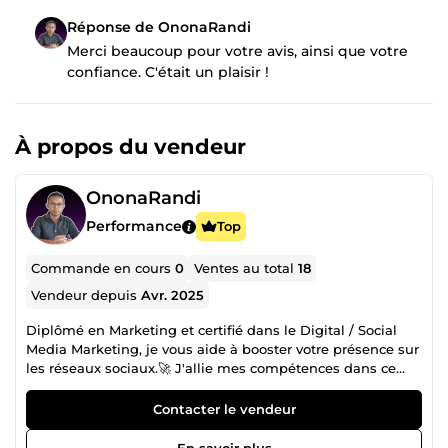
Réponse de OnonaRandi
Merci beaucoup pour votre avis, ainsi que votre
confiance. C'était un plaisir !
À propos du vendeur
OnonaRandi
Performance
Top
Commande en cours
0
Ventes au total
18
Vendeur depuis
Avr. 2025
Diplômé en Marketing et certifié dans le Digital / Social
Media Marketing, je vous aide à booster votre présence sur
les réseaux sociaux.🚀 J'allie mes compétences dans ce
domaine avec ma passion pour la création et le design
digital pour pouvoir vous proposer des services qui
Contacter le vendeur
puissent vous permettre d'exploiter les opportunités
qu'offrent les réseaux sociaux Mes principaux domaines