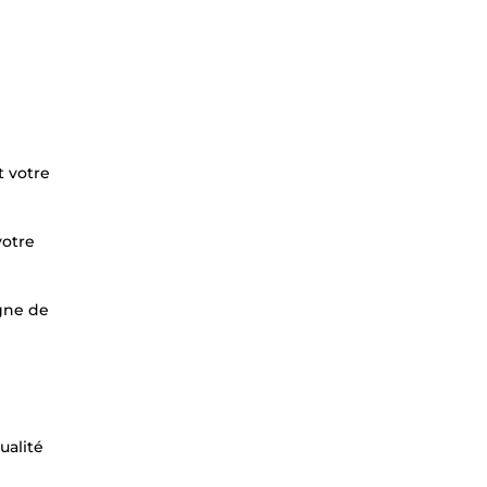
t votre
votre
igne de
ualité