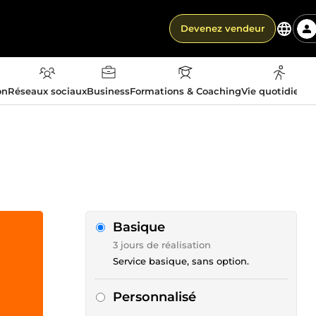
Devenez vendeur
on
Réseaux sociaux
Business
Formations & Coaching
Vie quotidienn
Basique
3 jours de réalisation
Service basique, sans option.
Personnalisé