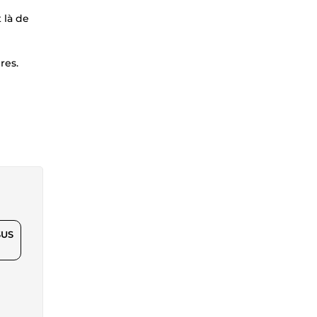
it là de
res.
$US