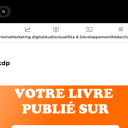
phisme
Marketing digital
Audiovisuel
Site & Développement
Rédacti
 kdp